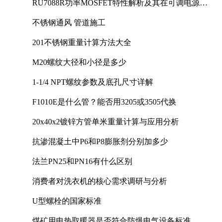
RU7088R功率MOSFET特性解析及其在可调电源设
计中的实践
不锈钢通风 管道施工
201不锈钢重量计算方法大全
M20螺纹大径和小径是多少
1-1/4 NPT螺纹参数及底孔尺寸详解
F1010E是什么管？能否用3205或3505代换
20x40x2镀锌方管单米重量计算与应用分析
抗渗混凝土中P6和P8膨胀剂分别加多少
法兰PN25和PN16有什么区别
消费者对洗衣机的核心需求调研与分析
U型螺栓的国家标准
煤矿用电热取暖器是否符合防爆电气设备标准