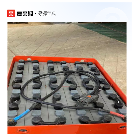
寻源宝典
‹
›