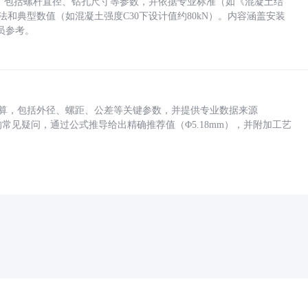
力，包括螺杆直径、钻孔尺寸等参数，并依据专业标准（如《混凝土结
方法和典型数值（如混凝土强度C30下设计值约80kN）。内容涵盖安装
员参考。
底孔计算，包括外径、螺距、公差等关键参数，并提供专业数据来源
孔尺寸的常见疑问，通过公式推导给出精确推荐值（Φ5.18mm），并附加工艺