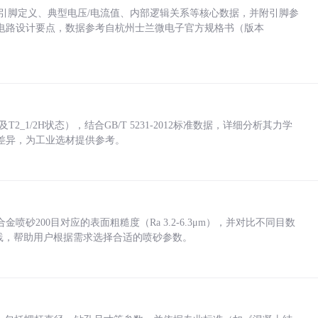
括各引脚定义、典型电压/电流值、内部逻辑关系等核心数据，并附引脚参
电路设计要点，数据参考自杭州士兰微电子官方规格书（版本
_1/2H状态），结合GB/T 5231-2012标准数据，详细分析其力学
差异，为工业选材提供参考。
砂200目对应的表面粗糙度（Ra 3.2-6.3μm），并对比不同目数
业实践，帮助用户根据需求选择合适的喷砂参数。