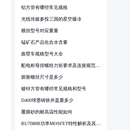
铝方管有哪些常见规格
光线传媒参投三国的星空爆冷
横担型号对应重量
锰矿石产品化合水含量
曲臂车规格型号大全
配电柜母排螺栓力矩要求及连接规范详
解
膨胀螺丝尺寸是多少
镀锌方管有哪些常见规格和型号
D400球墨铸铁井盖重多少
覆膜砂的耐高温性能如何
RU7088R功率MOSFET特性解析及其在
可调电源设计中的实践