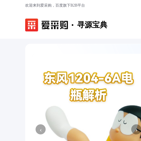
欢迎来到爱采购，百度旗下B2B平台
寻源宝典
‹
›