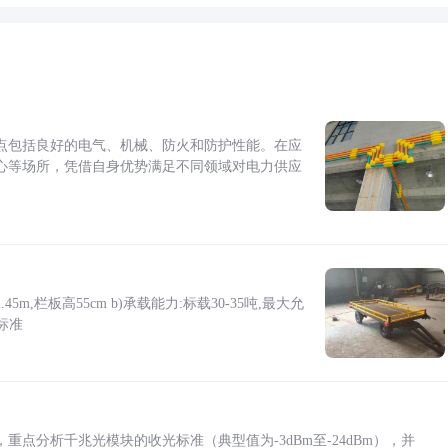
点包括良好的电气、机械、防火和防护性能。在应
心等场所，凭借自身优势满足不同领域对电力供应
5m,栏板高55cm b)承载能力:标载30-35吨,最大允
标准
点分析千兆光模块的收光标准（典型值为-3dBm至-24dBm），并