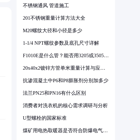
不锈钢通风 管道施工
201不锈钢重量计算方法大全
M20螺纹大径和小径是多少
1-1/4 NPT螺纹参数及底孔尺寸详解
F1010E是什么管？能否用3205或3505代
换
20x40x2镀锌方管单米重量计算与应用
分析
抗渗混凝土中P6和P8膨胀剂分别加多少
法兰PN25和PN16有什么区别
消费者对洗衣机的核心需求调研与分析
U型螺栓的国家标准
煤矿用电热取暖器是否符合防爆电气设
备标准