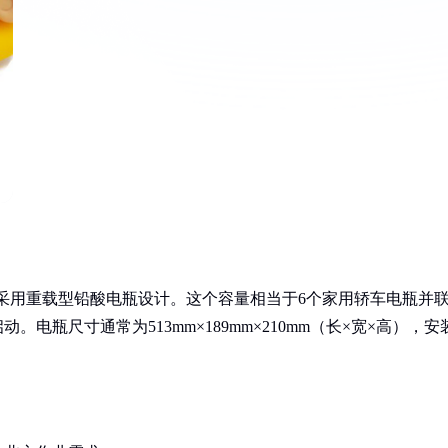
蓄电池，采用重载型铅酸电瓶设计。这个容量相当于6个家用轿车电瓶并
电瓶尺寸通常为513mm×189mm×210mm（长×宽×高），安