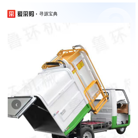
寻源宝典
‹
›