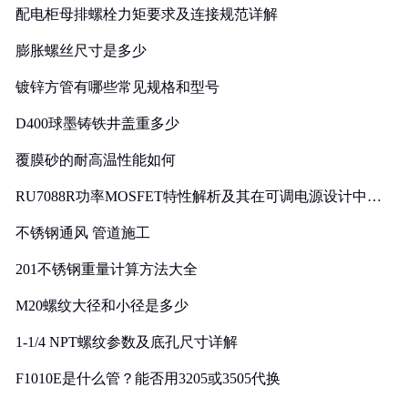
配电柜母排螺栓力矩要求及连接规范详解
膨胀螺丝尺寸是多少
镀锌方管有哪些常见规格和型号
D400球墨铸铁井盖重多少
覆膜砂的耐高温性能如何
RU7088R功率MOSFET特性解析及其在可调电源设计中的
实践
不锈钢通风 管道施工
201不锈钢重量计算方法大全
M20螺纹大径和小径是多少
1-1/4 NPT螺纹参数及底孔尺寸详解
F1010E是什么管？能否用3205或3505代换