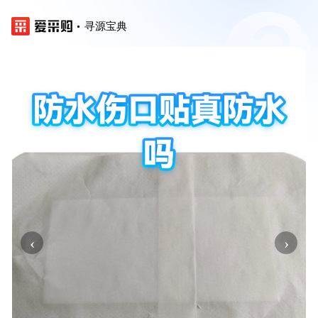
寻源宝典
‹
›