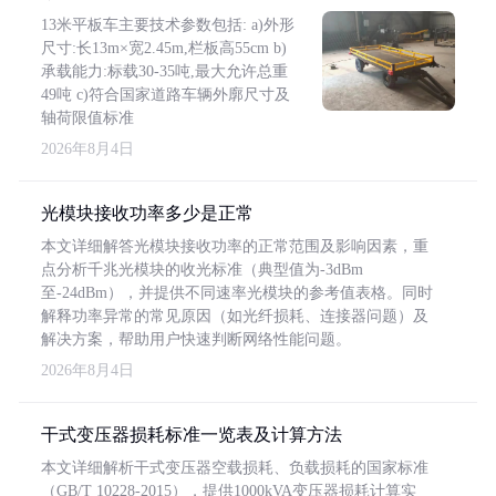
13米平板车主要技术参数包括: a)外形
尺寸:长13m×宽2.45m,栏板高55cm b)
承载能力:标载30-35吨,最大允许总重
49吨 c)符合国家道路车辆外廓尺寸及
轴荷限值标准
2026年8月4日
光模块接收功率多少是正常
本文详细解答光模块接收功率的正常范围及影响因素，重
点分析千兆光模块的收光标准（典型值为-3dBm
至-24dBm），并提供不同速率光模块的参考值表格。同时
解释功率异常的常见原因（如光纤损耗、连接器问题）及
解决方案，帮助用户快速判断网络性能问题。
2026年8月4日
干式变压器损耗标准一览表及计算方法
本文详细解析干式变压器空载损耗、负载损耗的国家标准
（GB/T 10228-2015），提供1000kVA变压器损耗计算实