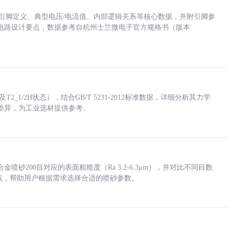
括各引脚定义、典型电压/电流值、内部逻辑关系等核心数据，并附引脚参
电路设计要点，数据参考自杭州士兰微电子官方规格书（版本
_1/2H状态），结合GB/T 5231-2012标准数据，详细分析其力学
差异，为工业选材提供参考。
砂200目对应的表面粗糙度（Ra 3.2-6.3μm），并对比不同目数
业实践，帮助用户根据需求选择合适的喷砂参数。