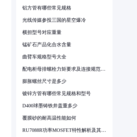
铝方管有哪些常见规格
光线传媒参投三国的星空爆冷
横担型号对应重量
锰矿石产品化合水含量
曲臂车规格型号大全
配电柜母排螺栓力矩要求及连接规范详
解
膨胀螺丝尺寸是多少
镀锌方管有哪些常见规格和型号
D400球墨铸铁井盖重多少
覆膜砂的耐高温性能如何
RU7088R功率MOSFET特性解析及其在
可调电源设计中的实践