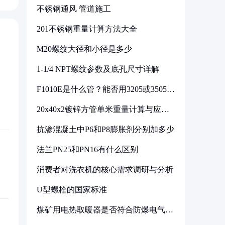
不锈钢通风 管道施工
201不锈钢重量计算方法大全
M20螺纹大径和小径是多少
1-1/4 NPT螺纹参数及底孔尺寸详解
F1010E是什么管？能否用3205或3505代
换
20x40x2镀锌方管单米重量计算与应用
分析
抗渗混凝土中P6和P8膨胀剂分别加多少
法兰PN25和PN16有什么区别
消费者对洗衣机的核心需求调研与分析
U型螺栓的国家标准
煤矿用电热取暖器是否符合防爆电气设
备标准