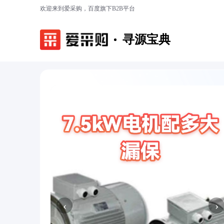
欢迎来到爱采购，百度旗下B2B平台
寻源宝典
‹
›