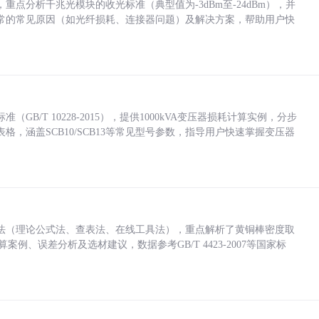
点分析千兆光模块的收光标准（典型值为-3dBm至-24dBm），并
常的常见原因（如光纤损耗、连接器问题）及解决方案，帮助用户快
/T 10228-2015），提供1000kVA变压器损耗计算实例，分步
，涵盖SCB10/SCB13等常见型号参数，指导用户快速掌握变压器
法（理论公式法、查表法、在线工具法），重点解析了黄铜棒密度取
计算案例、误差分析及选材建议，数据参考GB/T 4423-2007等国家标