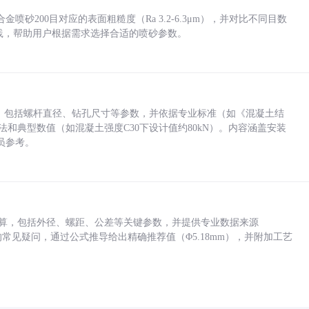
砂200目对应的表面粗糙度（Ra 3.2-6.3μm），并对比不同目数
业实践，帮助用户根据需求选择合适的喷砂参数。
力，包括螺杆直径、钻孔尺寸等参数，并依据专业标准（如《混凝土结
方法和典型数值（如混凝土强度C30下设计值约80kN）。内容涵盖安装
员参考。
底孔计算，包括外径、螺距、公差等关键参数，并提供专业数据来源
孔尺寸的常见疑问，通过公式推导给出精确推荐值（Φ5.18mm），并附加工艺