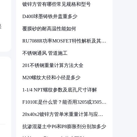
镀锌方管有哪些常见规格和型号
D400球墨铸铁井盖重多少
采
覆膜砂的耐高温性能如何
RU7088R功率MOSFET特性解析及其在
可调电源设计中的实践
不锈钢通风 管道施工
201不锈钢重量计算方法大全
M20螺纹大径和小径是多少
1-1/4 NPT螺纹参数及底孔尺寸详解
F1010E是什么管？能否用3205或3505代
换
20x40x2镀锌方管单米重量计算与应用
分析
抗渗混凝土中P6和P8膨胀剂分别加多少