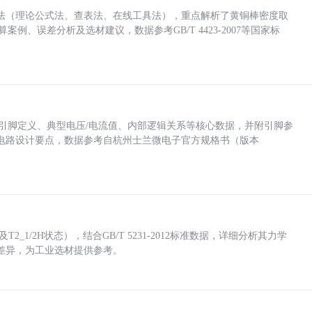
法（理论公式法、查表法、在线工具法），重点解析了黄铜棒密度取
计算案例、误差分析及选材建议，数据参考GB/T 4423-2007等国家标
括各引脚定义、典型电压/电流值、内部逻辑关系等核心数据，并附引脚参
电路设计要点，数据参考自杭州士兰微电子官方规格书（版本
_1/2H状态），结合GB/T 5231-2012标准数据，详细分析其力学
差异，为工业选材提供参考。