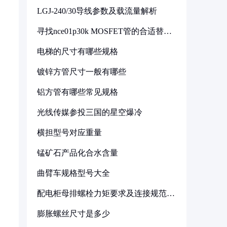
LGJ-240/30导线参数及载流量解析
寻找nce01p30k MOSFET管的合适替代
型号
电梯的尺寸有哪些规格
镀锌方管尺寸一般有哪些
铝方管有哪些常见规格
光线传媒参投三国的星空爆冷
横担型号对应重量
锰矿石产品化合水含量
曲臂车规格型号大全
配电柜母排螺栓力矩要求及连接规范详
解
膨胀螺丝尺寸是多少