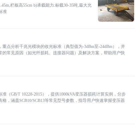
5m,栏板高55cm b)承载能力:标载30-35吨,最大允
标准
点分析千兆光模块的收光标准（典型值为-3dBm至-24dBm），并
常的常见原因（如光纤损耗、连接器问题）及解决方案，帮助用户快
/T 10228-2015），提供1000kVA变压器损耗计算实例，分步
，涵盖SCB10/SCB13等常见型号参数，指导用户快速掌握变压器