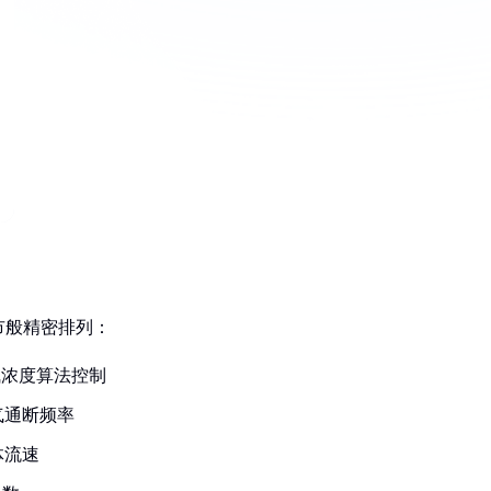
市般精密排列：
气浓度算法控制
气通断频率
体流速