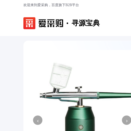
欢迎来到爱采购，百度旗下B2B平台
寻源宝典
‹
›