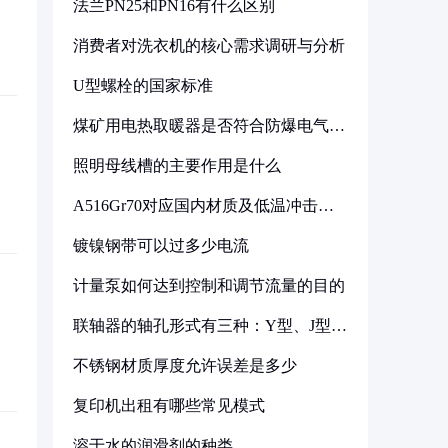
法兰PN25和PN16有什么区别
消费者对洗衣机的核心需求调研与分析
U型螺栓的国家标准
煤矿用电热取暖器是否符合防爆电气设
备标准
照明母线槽的主要作用是什么
A516Gr70对应国内材质及低温冲击要
求解析
镀镍钢带可以过多少电流
计量泵如何达到控制和调节流量的目的
联轴器的轴孔形式有三种：Y型、J型、
Z型
不锈钢材质厚度允许误差是多少
复印机出租有哪些常见模式
溶于水的润滑剂的种类