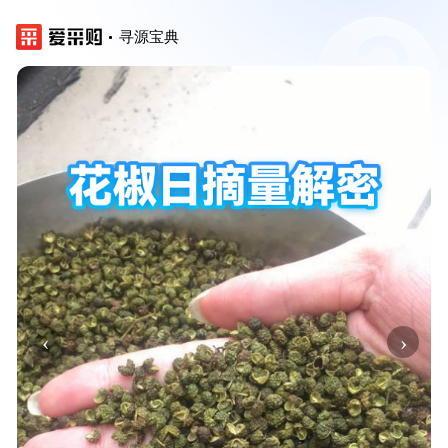
寻源宝典
‹
›