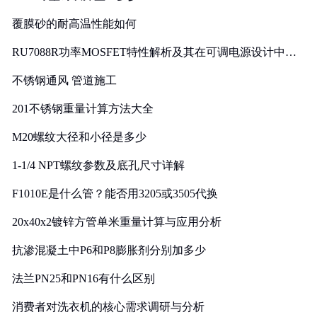
覆膜砂的耐高温性能如何
RU7088R功率MOSFET特性解析及其在可调电源设计中的
实践
不锈钢通风 管道施工
201不锈钢重量计算方法大全
M20螺纹大径和小径是多少
1-1/4 NPT螺纹参数及底孔尺寸详解
F1010E是什么管？能否用3205或3505代换
20x40x2镀锌方管单米重量计算与应用分析
抗渗混凝土中P6和P8膨胀剂分别加多少
法兰PN25和PN16有什么区别
消费者对洗衣机的核心需求调研与分析