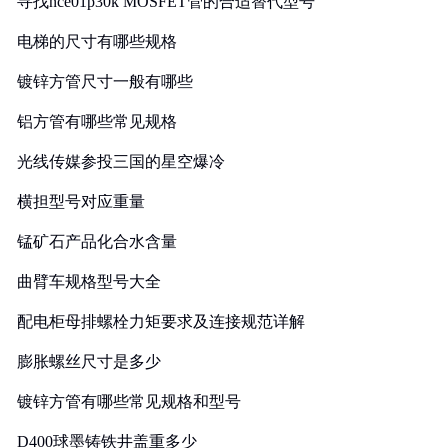
寻找nce01p30k MOSFET管的合适替代型号
电梯的尺寸有哪些规格
镀锌方管尺寸一般有哪些
铝方管有哪些常见规格
光线传媒参投三国的星空爆冷
横担型号对应重量
锰矿石产品化合水含量
曲臂车规格型号大全
配电柜母排螺栓力矩要求及连接规范详解
膨胀螺丝尺寸是多少
镀锌方管有哪些常见规格和型号
D400球墨铸铁井盖重多少