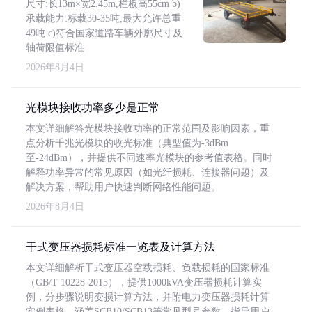
尺寸:长13m×宽2.45m,栏板高55cm b)
承载能力:标载30-35吨,最大允许总重
49吨 c)符合国家道路车辆外廓尺寸及
轴荷限值标准
2026年8月4日
光模块接收功率多少是正常
本文详细解答光模块接收功率的正常范围及影响因素，重
点分析千兆光模块的收光标准（典型值为-3dBm
至-24dBm），并提供不同速率光模块的参考值表格。同时
解释功率异常的常见原因（如光纤损耗、连接器问题）及
解决方案，帮助用户快速判断网络性能问题。
2026年8月4日
干式变压器损耗标准一览表及计算方法
本文详细解析干式变压器空载损耗、负载损耗的国家标准
（GB/T 10228-2015），提供1000kVA变压器损耗计算实
例，分步骤说明变损计算方法，并附电力变压器损耗计算
实例表格，涵盖SCB10/SCB13等常见型号参数，指导用户