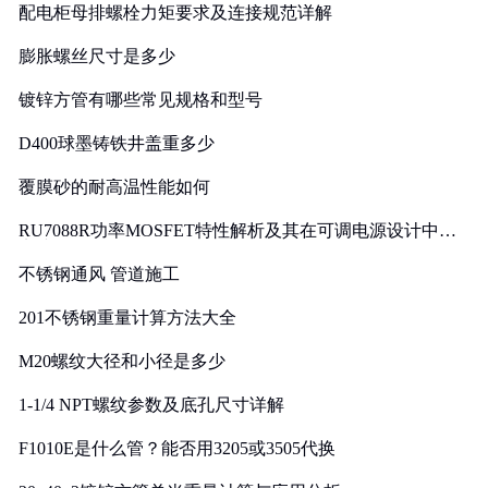
配电柜母排螺栓力矩要求及连接规范详解
膨胀螺丝尺寸是多少
镀锌方管有哪些常见规格和型号
D400球墨铸铁井盖重多少
覆膜砂的耐高温性能如何
RU7088R功率MOSFET特性解析及其在可调电源设计中的
实践
不锈钢通风 管道施工
201不锈钢重量计算方法大全
M20螺纹大径和小径是多少
1-1/4 NPT螺纹参数及底孔尺寸详解
F1010E是什么管？能否用3205或3505代换