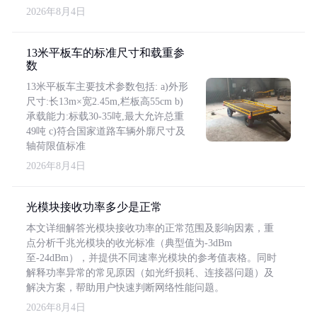
2026年8月4日
13米平板车的标准尺寸和载重参
数
13米平板车主要技术参数包括: a)外形
尺寸:长13m×宽2.45m,栏板高55cm b)
承载能力:标载30-35吨,最大允许总重
49吨 c)符合国家道路车辆外廓尺寸及
轴荷限值标准
2026年8月4日
光模块接收功率多少是正常
本文详细解答光模块接收功率的正常范围及影响因素，重
点分析千兆光模块的收光标准（典型值为-3dBm
至-24dBm），并提供不同速率光模块的参考值表格。同时
解释功率异常的常见原因（如光纤损耗、连接器问题）及
解决方案，帮助用户快速判断网络性能问题。
2026年8月4日