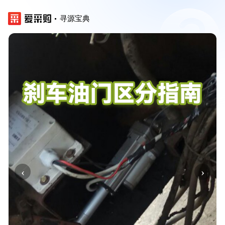
寻源宝典
‹
›