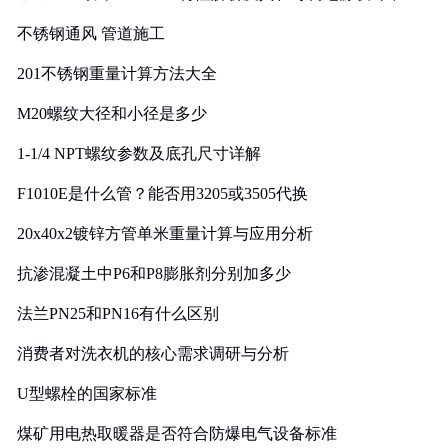
实践
不锈钢通风 管道施工
201不锈钢重量计算方法大全
M20螺纹大径和小径是多少
1-1/4 NPT螺纹参数及底孔尺寸详解
F1010E是什么管？能否用3205或3505代换
20x40x2镀锌方管单米重量计算与应用分析
抗渗混凝土中P6和P8膨胀剂分别加多少
法兰PN25和PN16有什么区别
消费者对洗衣机的核心需求调研与分析
U型螺栓的国家标准
煤矿用电热取暖器是否符合防爆电气设备标准