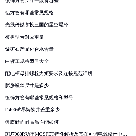
镀锌方管尺寸一般有哪些
铝方管有哪些常见规格
光线传媒参投三国的星空爆冷
横担型号对应重量
锰矿石产品化合水含量
曲臂车规格型号大全
配电柜母排螺栓力矩要求及连接规范详解
膨胀螺丝尺寸是多少
镀锌方管有哪些常见规格和型号
D400球墨铸铁井盖重多少
覆膜砂的耐高温性能如何
RU7088R功率MOSFET特性解析及其在可调电源设计中的