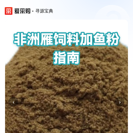
寻源宝典
‹
›