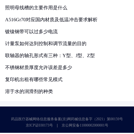
照明母线槽的主要作用是什么
A516Gr70对应国内材质及低温冲击要求解析
镀镍钢带可以过多少电流
计量泵如何达到控制和调节流量的目的
联轴器的轴孔形式有三种：Y型、J型、Z型
不锈钢材质厚度允许误差是多少
复印机出租有哪些常见模式
溶于水的润滑剂的种类
药品医疗器械网络信息服务备案(京)网药械信息备字（2021）第00159号
京ICP证030173号
京公网安备11000002000001号