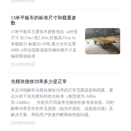
2026年8月4日
13米平板车的标准尺寸和载重参
数
13米平板车主要技术参数包括: a)外形
尺寸:长13m×宽2.45m,栏板高55cm b)
承载能力:标载30-35吨,最大允许总重
49吨 c)符合国家道路车辆外廓尺寸及
轴荷限值标准
2026年8月4日
光模块接收功率多少是正常
本文详细解答光模块接收功率的正常范围及影响因素，重
点分析千兆光模块的收光标准（典型值为-3dBm
至-24dBm），并提供不同速率光模块的参考值表格。同时
解释功率异常的常见原因（如光纤损耗、连接器问题）及
解决方案，帮助用户快速判断网络性能问题。
2026年8月4日