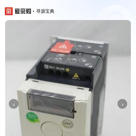
寻源宝典
‹
›