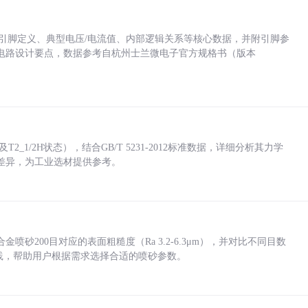
括各引脚定义、典型电压/电流值、内部逻辑关系等核心数据，并附引脚参
电路设计要点，数据参考自杭州士兰微电子官方规格书（版本
_1/2H状态），结合GB/T 5231-2012标准数据，详细分析其力学
差异，为工业选材提供参考。
砂200目对应的表面粗糙度（Ra 3.2-6.3μm），并对比不同目数
业实践，帮助用户根据需求选择合适的喷砂参数。