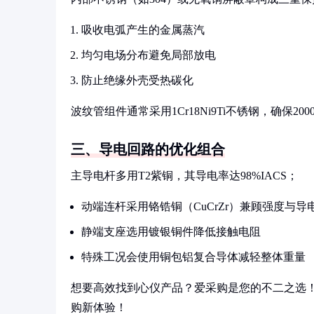
吸收电弧产生的金属蒸汽
均匀电场分布避免局部放电
防止绝缘外壳受热碳化
波纹管组件通常采用1Cr18Ni9Ti不锈钢，确保2
三、导电回路的优化组合
主导电杆多用T2紫铜，其导电率达98%IACS；
动端连杆采用铬锆铜（CuCrZr）兼顾强度与导
静端支座选用镀银铜件降低接触电阻
特殊工况会使用铜包铝复合导体减轻整体重量
想要高效找到心仪产品？爱采购是您的不二之选
购新体验！