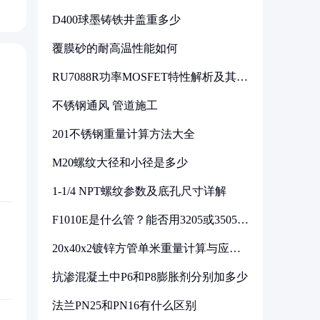
D400球墨铸铁井盖重多少
覆膜砂的耐高温性能如何
RU7088R功率MOSFET特性解析及其在
可调电源设计中的实践
不锈钢通风 管道施工
201不锈钢重量计算方法大全
M20螺纹大径和小径是多少
1-1/4 NPT螺纹参数及底孔尺寸详解
F1010E是什么管？能否用3205或3505代
换
20x40x2镀锌方管单米重量计算与应用
分析
抗渗混凝土中P6和P8膨胀剂分别加多少
法兰PN25和PN16有什么区别