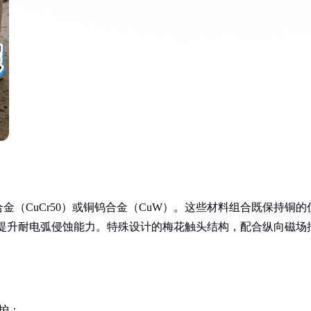
（CuCr50）或铜钨合金（CuW）。这些材料组合既保持铜的
铬/钨提升耐电弧侵蚀能力。特殊设计的梅花触头结构，配合纵向磁场
护：