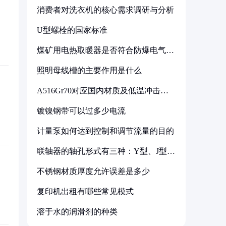
消费者对洗衣机的核心需求调研与分析
U型螺栓的国家标准
煤矿用电热取暖器是否符合防爆电气设
备标准
照明母线槽的主要作用是什么
A516Gr70对应国内材质及低温冲击要
求解析
镀镍钢带可以过多少电流
计量泵如何达到控制和调节流量的目的
联轴器的轴孔形式有三种：Y型、J型、
Z型
不锈钢材质厚度允许误差是多少
复印机出租有哪些常见模式
溶于水的润滑剂的种类