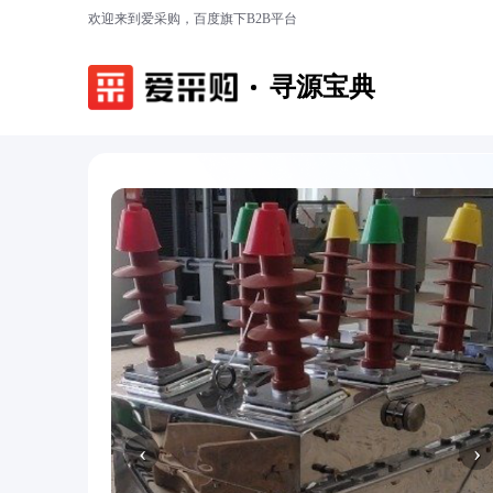
欢迎来到爱采购，百度旗下B2B平台
寻源宝典
‹
›