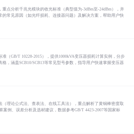
点分析千兆光模块的收光标准（典型值为-3dBm至-24dBm），并
常的常见原因（如光纤损耗、连接器问题）及解决方案，帮助用户快
/T 10228-2015），提供1000kVA变压器损耗计算实例，分步
，涵盖SCB10/SCB13等常见型号参数，指导用户快速掌握变压器
法（理论公式法、查表法、在线工具法），重点解析了黄铜棒密度取
计算案例、误差分析及选材建议，数据参考GB/T 4423-2007等国家标