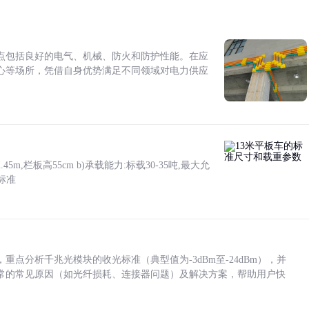
点包括良好的电气、机械、防火和防护性能。在应
心等场所，凭借自身优势满足不同领域对电力供应
5m,栏板高55cm b)承载能力:标载30-35吨,最大允
标准
点分析千兆光模块的收光标准（典型值为-3dBm至-24dBm），并
常的常见原因（如光纤损耗、连接器问题）及解决方案，帮助用户快