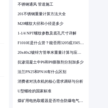
不锈钢通风 管道施工
201不锈钢重量计算方法大全
M20螺纹大径和小径是多少
1-1/4 NPT螺纹参数及底孔尺寸详解
F1010E是什么管？能否用3205或3505代
换
20x40x2镀锌方管单米重量计算与应用
分析
抗渗混凝土中P6和P8膨胀剂分别加多少
法兰PN25和PN16有什么区别
消费者对洗衣机的核心需求调研与分析
U型螺栓的国家标准
煤矿用电热取暖器是否符合防爆电气设
备标准