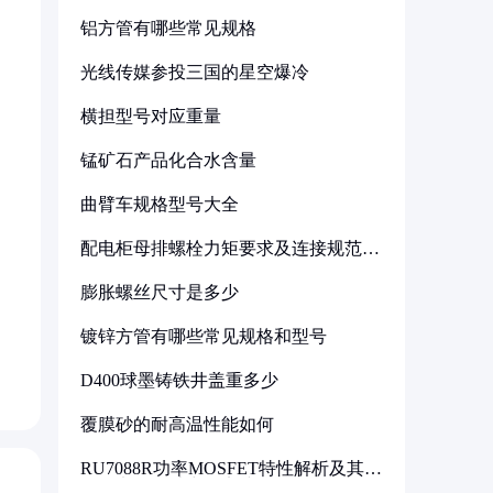
铝方管有哪些常见规格
光线传媒参投三国的星空爆冷
横担型号对应重量
锰矿石产品化合水含量
曲臂车规格型号大全
配电柜母排螺栓力矩要求及连接规范详
解
膨胀螺丝尺寸是多少
镀锌方管有哪些常见规格和型号
D400球墨铸铁井盖重多少
覆膜砂的耐高温性能如何
RU7088R功率MOSFET特性解析及其在
可调电源设计中的实践