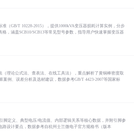
/T 10228-2015），提供1000kVA变压器损耗计算实例，分步
，涵盖SCB10/SCB13等常见型号参数，指导用户快速掌握变压器
法（理论公式法、查表法、在线工具法），重点解析了黄铜棒密度取
计算案例、误差分析及选材建议，数据参考GB/T 4423-2007等国家标
括各引脚定义、典型电压/电流值、内部逻辑关系等核心数据，并附引脚参
电路设计要点，数据参考自杭州士兰微电子官方规格书（版本