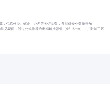
底孔计算，包括外径、螺距、公差等关键参数，并提供专业数据来源
孔尺寸的常见疑问，通过公式推导给出精确推荐值（Φ5.18mm），并附加工艺
药品医疗器械网络信息服务备案(京)网药械信息备字（2021）第00159号