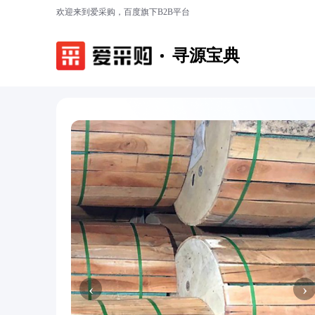
欢迎来到爱采购，百度旗下B2B平台
寻源宝典
‹
›