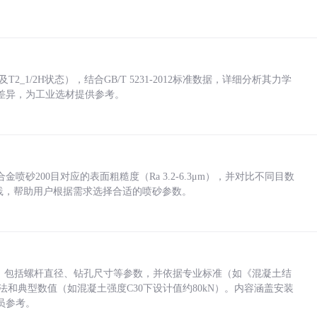
_1/2H状态），结合GB/T 5231-2012标准数据，详细分析其力学
差异，为工业选材提供参考。
砂200目对应的表面粗糙度（Ra 3.2-6.3μm），并对比不同目数
业实践，帮助用户根据需求选择合适的喷砂参数。
力，包括螺杆直径、钻孔尺寸等参数，并依据专业标准（如《混凝土结
方法和典型数值（如混凝土强度C30下设计值约80kN）。内容涵盖安装
员参考。