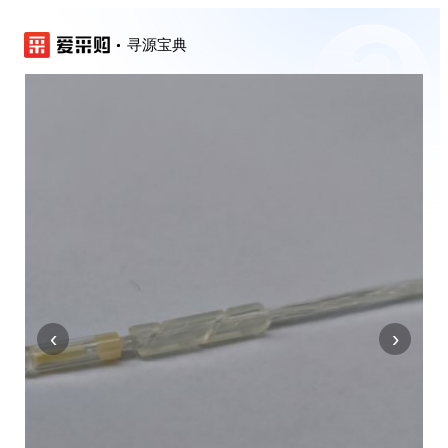
寻源宝典
‹
›