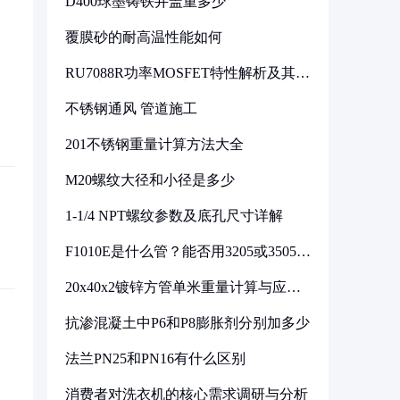
D400球墨铸铁井盖重多少
覆膜砂的耐高温性能如何
RU7088R功率MOSFET特性解析及其在
可调电源设计中的实践
不锈钢通风 管道施工
201不锈钢重量计算方法大全
M20螺纹大径和小径是多少
1-1/4 NPT螺纹参数及底孔尺寸详解
F1010E是什么管？能否用3205或3505代
换
20x40x2镀锌方管单米重量计算与应用
分析
抗渗混凝土中P6和P8膨胀剂分别加多少
法兰PN25和PN16有什么区别
消费者对洗衣机的核心需求调研与分析