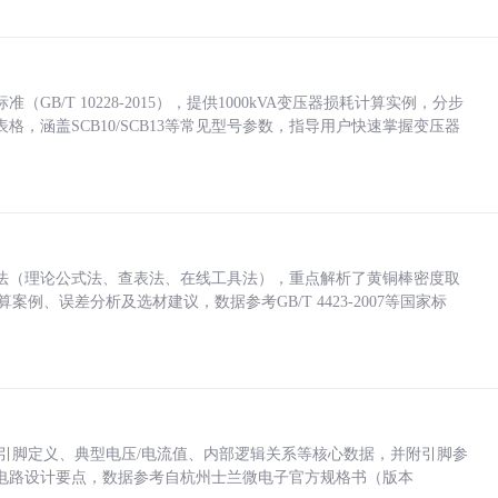
/T 10228-2015），提供1000kVA变压器损耗计算实例，分步
，涵盖SCB10/SCB13等常见型号参数，指导用户快速掌握变压器
法（理论公式法、查表法、在线工具法），重点解析了黄铜棒密度取
计算案例、误差分析及选材建议，数据参考GB/T 4423-2007等国家标
括各引脚定义、典型电压/电流值、内部逻辑关系等核心数据，并附引脚参
电路设计要点，数据参考自杭州士兰微电子官方规格书（版本