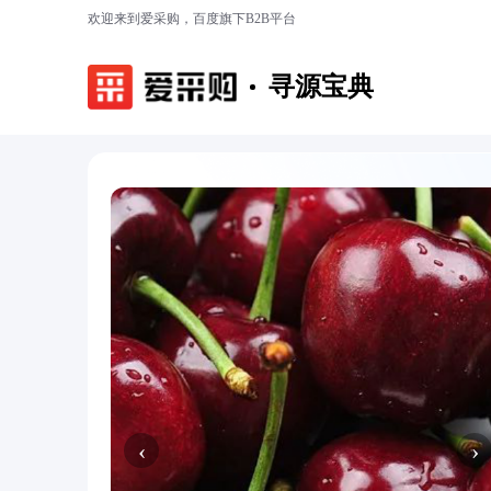
欢迎来到爱采购，百度旗下B2B平台
寻源宝典
‹
›