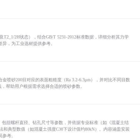
_1/2H状态），结合GB/T 5231-2012标准数据，详细分析其力学
差异，为工业选材提供参考。
砂200目对应的表面粗糙度（Ra 3.2-6.3μm），并对比不同目数
业实践，帮助用户根据需求选择合适的喷砂参数。
力，包括螺杆直径、钻孔尺寸等参数，并依据专业标准（如《混凝土结
方法和典型数值（如混凝土强度C30下设计值约80kN）。内容涵盖安装
员参考。