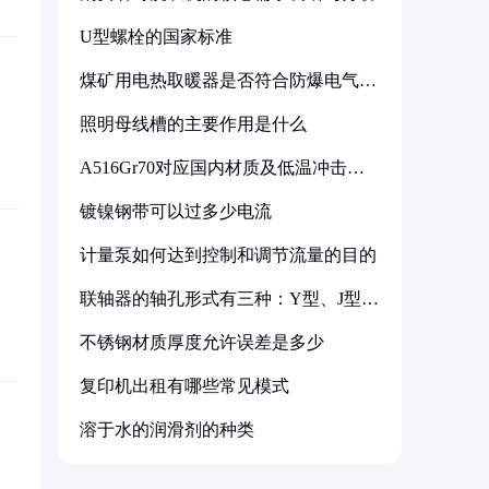
U型螺栓的国家标准
煤矿用电热取暖器是否符合防爆电气设
备标准
照明母线槽的主要作用是什么
A516Gr70对应国内材质及低温冲击要
求解析
镀镍钢带可以过多少电流
计量泵如何达到控制和调节流量的目的
联轴器的轴孔形式有三种：Y型、J型、
Z型
不锈钢材质厚度允许误差是多少
复印机出租有哪些常见模式
溶于水的润滑剂的种类