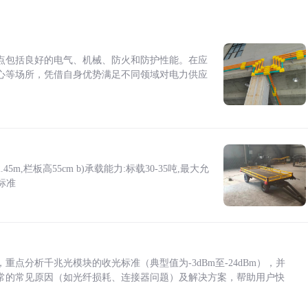
点包括良好的电气、机械、防火和防护性能。在应
心等场所，凭借自身优势满足不同领域对电力供应
5m,栏板高55cm b)承载能力:标载30-35吨,最大允
标准
点分析千兆光模块的收光标准（典型值为-3dBm至-24dBm），并
常的常见原因（如光纤损耗、连接器问题）及解决方案，帮助用户快