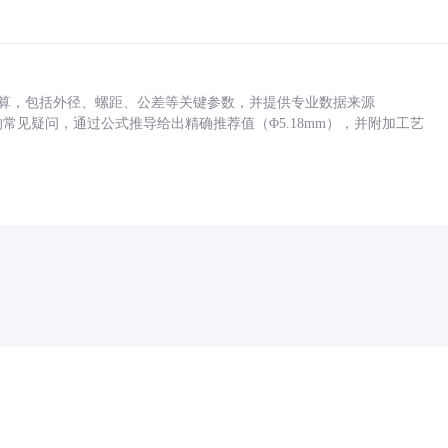
底孔计算，包括外径、螺距、公差等关键参数，并提供专业数据来源
孔尺寸的常见疑问，通过公式推导给出精确推荐值（Φ5.18mm），并附加工艺
药品医疗器械网络信息服务备案(京)网药械信息备字（2021）第00159号