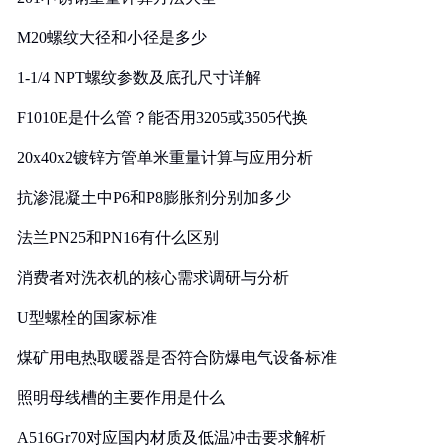
M20螺纹大径和小径是多少
1-1/4 NPT螺纹参数及底孔尺寸详解
F1010E是什么管？能否用3205或3505代换
20x40x2镀锌方管单米重量计算与应用分析
抗渗混凝土中P6和P8膨胀剂分别加多少
法兰PN25和PN16有什么区别
消费者对洗衣机的核心需求调研与分析
U型螺栓的国家标准
煤矿用电热取暖器是否符合防爆电气设备标准
照明母线槽的主要作用是什么
A516Gr70对应国内材质及低温冲击要求解析