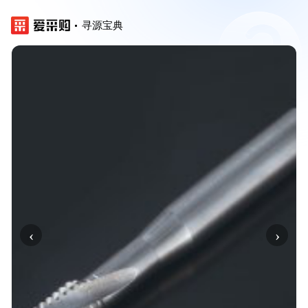
寻源宝典
‹
›