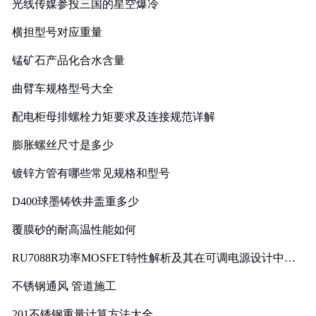
光线传媒参投三国的星空爆冷
横担型号对应重量
锰矿石产品化合水含量
曲臂车规格型号大全
配电柜母排螺栓力矩要求及连接规范详解
膨胀螺丝尺寸是多少
镀锌方管有哪些常见规格和型号
D400球墨铸铁井盖重多少
覆膜砂的耐高温性能如何
RU7088R功率MOSFET特性解析及其在可调电源设计中的
实践
不锈钢通风 管道施工
201不锈钢重量计算方法大全