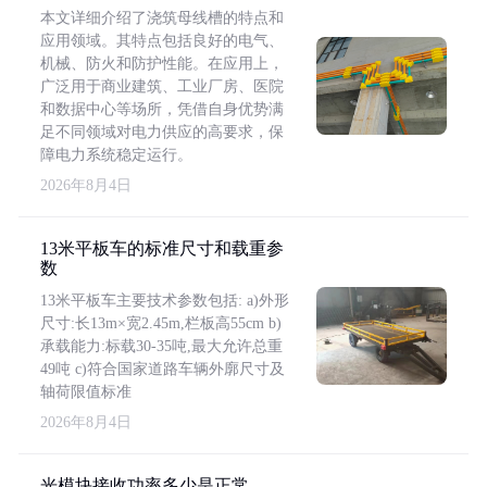
本文详细介绍了浇筑母线槽的特点和
应用领域。其特点包括良好的电气、
机械、防火和防护性能。在应用上，
广泛用于商业建筑、工业厂房、医院
和数据中心等场所，凭借自身优势满
足不同领域对电力供应的高要求，保
障电力系统稳定运行。
2026年8月4日
13米平板车的标准尺寸和载重参
数
13米平板车主要技术参数包括: a)外形
尺寸:长13m×宽2.45m,栏板高55cm b)
承载能力:标载30-35吨,最大允许总重
49吨 c)符合国家道路车辆外廓尺寸及
轴荷限值标准
2026年8月4日
光模块接收功率多少是正常