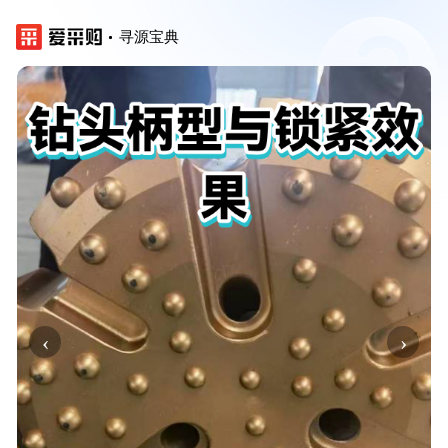
寻源宝典
‹
›