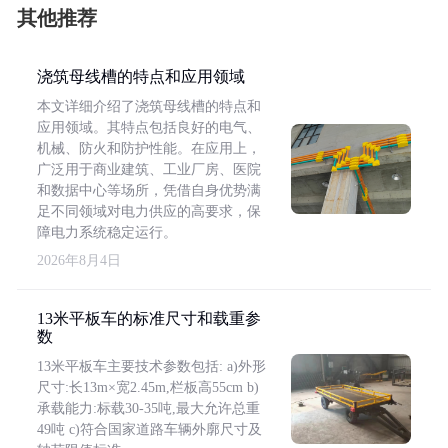
其他推荐
浇筑母线槽的特点和应用领域
本文详细介绍了浇筑母线槽的特点和
应用领域。其特点包括良好的电气、
机械、防火和防护性能。在应用上，
广泛用于商业建筑、工业厂房、医院
和数据中心等场所，凭借自身优势满
足不同领域对电力供应的高要求，保
障电力系统稳定运行。
2026年8月4日
13米平板车的标准尺寸和载重参
数
13米平板车主要技术参数包括: a)外形
尺寸:长13m×宽2.45m,栏板高55cm b)
承载能力:标载30-35吨,最大允许总重
49吨 c)符合国家道路车辆外廓尺寸及