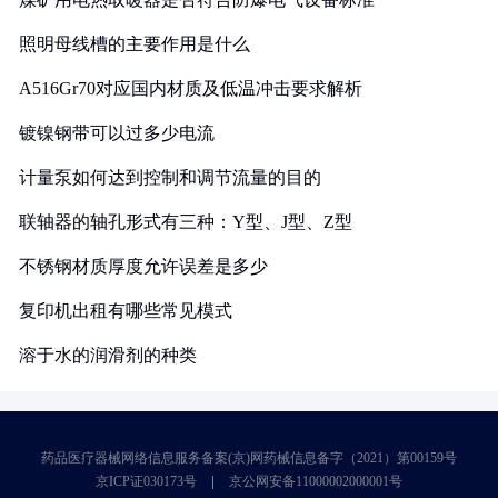
照明母线槽的主要作用是什么
A516Gr70对应国内材质及低温冲击要求解析
镀镍钢带可以过多少电流
计量泵如何达到控制和调节流量的目的
联轴器的轴孔形式有三种：Y型、J型、Z型
不锈钢材质厚度允许误差是多少
复印机出租有哪些常见模式
溶于水的润滑剂的种类
药品医疗器械网络信息服务备案(京)网药械信息备字（2021）第00159号
京ICP证030173号
京公网安备11000002000001号