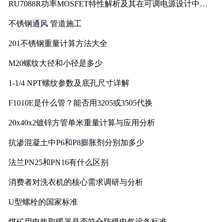
RU7088R功率MOSFET特性解析及其在可调电源设计中的
实践
不锈钢通风 管道施工
201不锈钢重量计算方法大全
M20螺纹大径和小径是多少
1-1/4 NPT螺纹参数及底孔尺寸详解
F1010E是什么管？能否用3205或3505代换
20x40x2镀锌方管单米重量计算与应用分析
抗渗混凝土中P6和P8膨胀剂分别加多少
法兰PN25和PN16有什么区别
消费者对洗衣机的核心需求调研与分析
U型螺栓的国家标准
煤矿用电热取暖器是否符合防爆电气设备标准