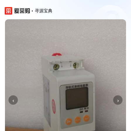
寻源宝典
‹
›