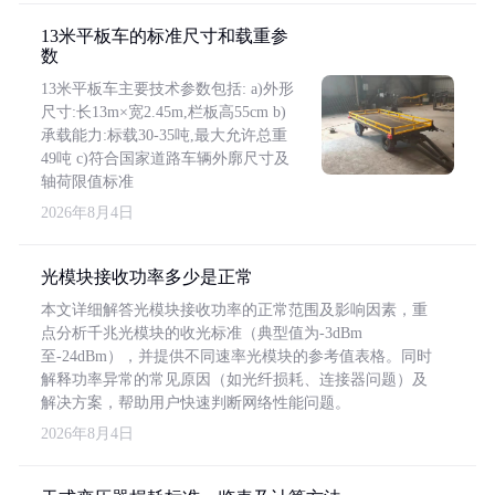
13米平板车的标准尺寸和载重参
数
13米平板车主要技术参数包括: a)外形
尺寸:长13m×宽2.45m,栏板高55cm b)
承载能力:标载30-35吨,最大允许总重
49吨 c)符合国家道路车辆外廓尺寸及
轴荷限值标准
2026年8月4日
光模块接收功率多少是正常
本文详细解答光模块接收功率的正常范围及影响因素，重
点分析千兆光模块的收光标准（典型值为-3dBm
至-24dBm），并提供不同速率光模块的参考值表格。同时
解释功率异常的常见原因（如光纤损耗、连接器问题）及
解决方案，帮助用户快速判断网络性能问题。
2026年8月4日