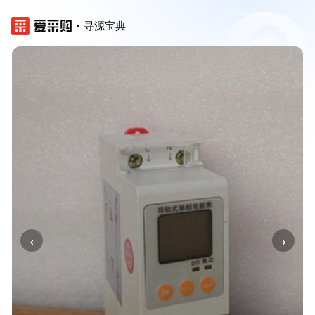
寻源宝典
‹
›