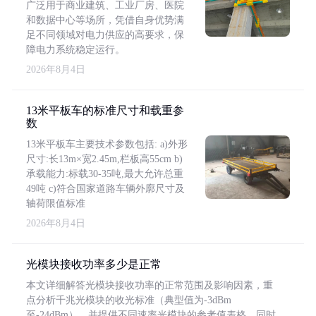
广泛用于商业建筑、工业厂房、医院
和数据中心等场所，凭借自身优势满
足不同领域对电力供应的高要求，保
障电力系统稳定运行。
2026年8月4日
13米平板车的标准尺寸和载重参
数
13米平板车主要技术参数包括: a)外形
尺寸:长13m×宽2.45m,栏板高55cm b)
承载能力:标载30-35吨,最大允许总重
49吨 c)符合国家道路车辆外廓尺寸及
轴荷限值标准
2026年8月4日
光模块接收功率多少是正常
本文详细解答光模块接收功率的正常范围及影响因素，重
点分析千兆光模块的收光标准（典型值为-3dBm
至-24dBm），并提供不同速率光模块的参考值表格。同时