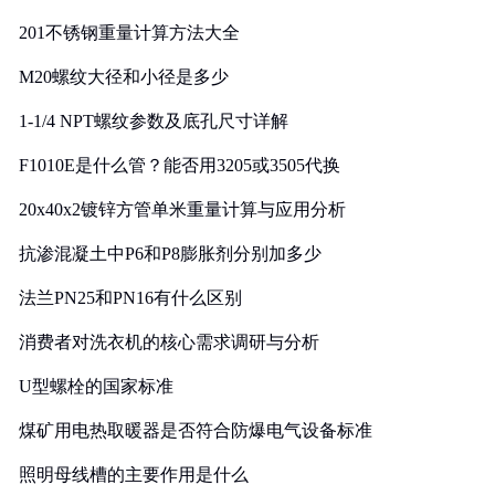
201不锈钢重量计算方法大全
M20螺纹大径和小径是多少
1-1/4 NPT螺纹参数及底孔尺寸详解
F1010E是什么管？能否用3205或3505代换
20x40x2镀锌方管单米重量计算与应用分析
抗渗混凝土中P6和P8膨胀剂分别加多少
法兰PN25和PN16有什么区别
消费者对洗衣机的核心需求调研与分析
U型螺栓的国家标准
煤矿用电热取暖器是否符合防爆电气设备标准
照明母线槽的主要作用是什么