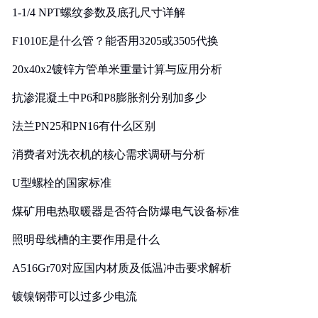
1-1/4 NPT螺纹参数及底孔尺寸详解
F1010E是什么管？能否用3205或3505代换
20x40x2镀锌方管单米重量计算与应用分析
抗渗混凝土中P6和P8膨胀剂分别加多少
法兰PN25和PN16有什么区别
消费者对洗衣机的核心需求调研与分析
U型螺栓的国家标准
煤矿用电热取暖器是否符合防爆电气设备标准
照明母线槽的主要作用是什么
A516Gr70对应国内材质及低温冲击要求解析
镀镍钢带可以过多少电流