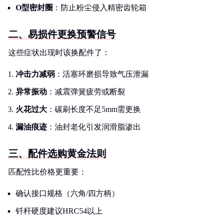
O型密封圈
：防止粉尘侵入精密齿轮箱
二、易损件更换预警信号
这些症状出现时该换配件了：
冲击力减弱
：活塞环磨损导致气压泄漏
异常振动
：减震弹簧疲劳或断裂
火花过大
：碳刷长度不足5mm需更换
漏油痕迹
：油封老化引发润滑脂渗出
三、配件选购黄金法则
匹配性比价格更重要：
确认接口规格（六角/四方柄）
钎杆硬度建议HRC54以上