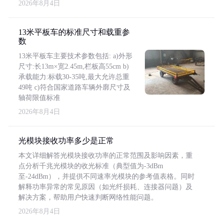
2026年8月4日
13米平板车的标准尺寸和载重参
数
13米平板车主要技术参数包括: a)外形
尺寸:长13m×宽2.45m,栏板高55cm b)
承载能力:标载30-35吨,最大允许总重
49吨 c)符合国家道路车辆外廓尺寸及
轴荷限值标准
2026年8月4日
光模块接收功率多少是正常
本文详细解答光模块接收功率的正常范围及影响因素，重
点分析千兆光模块的收光标准（典型值为-3dBm
至-24dBm），并提供不同速率光模块的参考值表格。同时
解释功率异常的常见原因（如光纤损耗、连接器问题）及
解决方案，帮助用户快速判断网络性能问题。
2026年8月4日