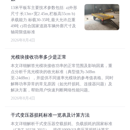
13米平板车主要技术参数包括: a)外形
尺寸:长13m×宽2.45m,栏板高55cm b)
承载能力:标载30-35吨,最大允许总重
49吨 c)符合国家道路车辆外廓尺寸及
轴荷限值标准
2026年8月4日
光模块接收功率多少是正常
本文详细解答光模块接收功率的正常范围及影响因素，重
点分析千兆光模块的收光标准（典型值为-3dBm
至-24dBm），并提供不同速率光模块的参考值表格。同时
解释功率异常的常见原因（如光纤损耗、连接器问题）及
解决方案，帮助用户快速判断网络性能问题。
2026年8月4日
干式变压器损耗标准一览表及计算方法
本文详细解析干式变压器空载损耗、负载损耗的国家标准
（GB/T 10228-2015），提供1000kVA变压器损耗计算实