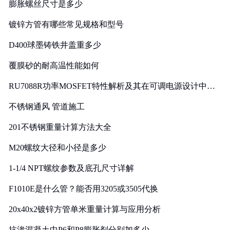
膨胀螺丝尺寸是多少
镀锌方管有哪些常见规格和型号
D400球墨铸铁井盖重多少
覆膜砂的耐高温性能如何
RU7088R功率MOSFET特性解析及其在可调电源设计中的
实践
不锈钢通风 管道施工
201不锈钢重量计算方法大全
M20螺纹大径和小径是多少
1-1/4 NPT螺纹参数及底孔尺寸详解
F1010E是什么管？能否用3205或3505代换
20x40x2镀锌方管单米重量计算与应用分析
抗渗混凝土中P6和P8膨胀剂分别加多少