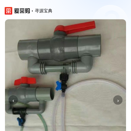
寻源宝典
‹
›