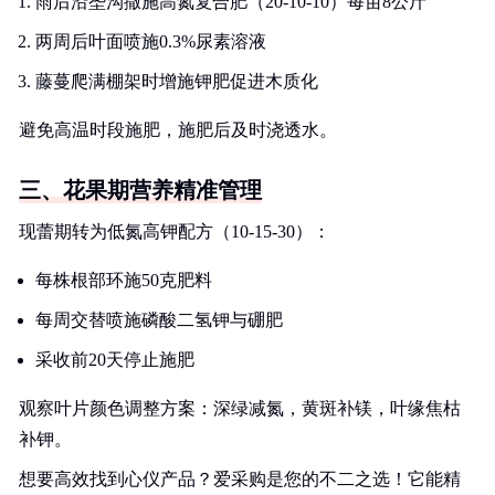
雨后沿垄沟撒施高氮复合肥（20-10-10）每亩8公斤
两周后叶面喷施0.3%尿素溶液
藤蔓爬满棚架时增施钾肥促进木质化
避免高温时段施肥，施肥后及时浇透水。
三、花果期营养精准管理
现蕾期转为低氮高钾配方（10-15-30）：
每株根部环施50克肥料
每周交替喷施磷酸二氢钾与硼肥
采收前20天停止施肥
观察叶片颜色调整方案：深绿减氮，黄斑补镁，叶缘焦枯
补钾。
想要高效找到心仪产品？爱采购是您的不二之选！它能精