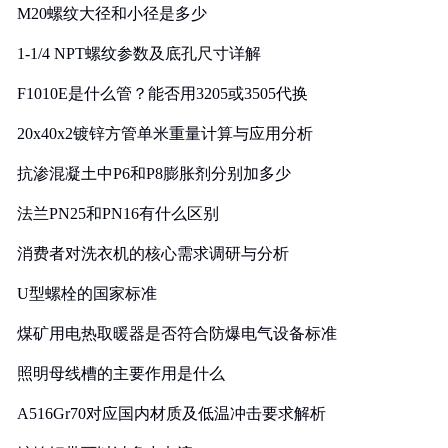
M20螺纹大径和小径是多少
1-1/4 NPT螺纹参数及底孔尺寸详解
F1010E是什么管？能否用3205或3505代换
20x40x2镀锌方管单米重量计算与应用分析
抗渗混凝土中P6和P8膨胀剂分别加多少
法兰PN25和PN16有什么区别
消费者对洗衣机的核心需求调研与分析
U型螺栓的国家标准
煤矿用电热取暖器是否符合防爆电气设备标准
照明母线槽的主要作用是什么
A516Gr70对应国内材质及低温冲击要求解析