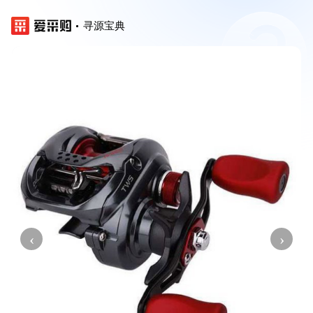
寻源宝典
‹
›