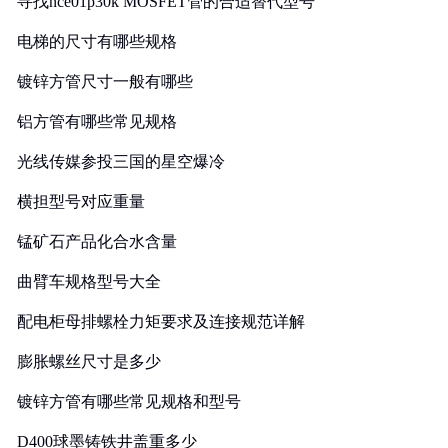
寻找nce01p30k MOSFET管的合适替代型号
电梯的尺寸有哪些规格
镀锌方管尺寸一般有哪些
铝方管有哪些常见规格
光线传媒参投三国的星空爆冷
横担型号对应重量
锰矿石产品化合水含量
曲臂车规格型号大全
配电柜母排螺栓力矩要求及连接规范详解
膨胀螺丝尺寸是多少
镀锌方管有哪些常见规格和型号
D400球墨铸铁井盖重多少