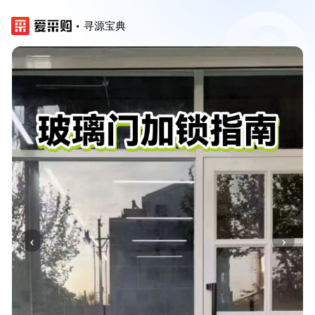
寻源宝典
‹
›