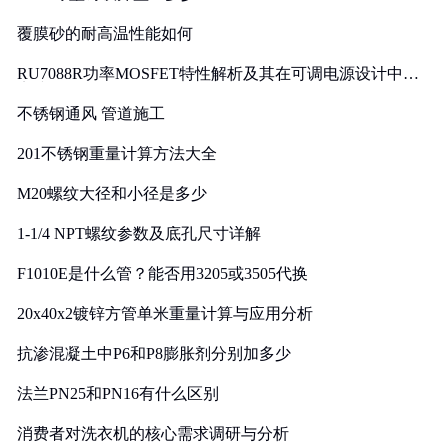
覆膜砂的耐高温性能如何
RU7088R功率MOSFET特性解析及其在可调电源设计中的
实践
不锈钢通风 管道施工
201不锈钢重量计算方法大全
M20螺纹大径和小径是多少
1-1/4 NPT螺纹参数及底孔尺寸详解
F1010E是什么管？能否用3205或3505代换
20x40x2镀锌方管单米重量计算与应用分析
抗渗混凝土中P6和P8膨胀剂分别加多少
法兰PN25和PN16有什么区别
消费者对洗衣机的核心需求调研与分析