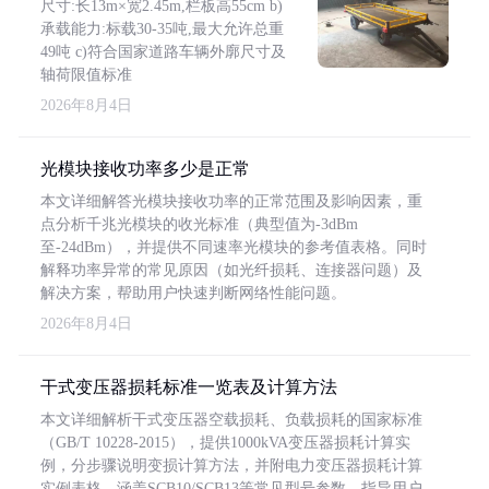
尺寸:长13m×宽2.45m,栏板高55cm b)
承载能力:标载30-35吨,最大允许总重
49吨 c)符合国家道路车辆外廓尺寸及
轴荷限值标准
2026年8月4日
光模块接收功率多少是正常
本文详细解答光模块接收功率的正常范围及影响因素，重
点分析千兆光模块的收光标准（典型值为-3dBm
至-24dBm），并提供不同速率光模块的参考值表格。同时
解释功率异常的常见原因（如光纤损耗、连接器问题）及
解决方案，帮助用户快速判断网络性能问题。
2026年8月4日
干式变压器损耗标准一览表及计算方法
本文详细解析干式变压器空载损耗、负载损耗的国家标准
（GB/T 10228-2015），提供1000kVA变压器损耗计算实
例，分步骤说明变损计算方法，并附电力变压器损耗计算
实例表格，涵盖SCB10/SCB13等常见型号参数，指导用户