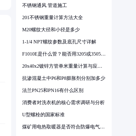
不锈钢通风 管道施工
201不锈钢重量计算方法大全
M20螺纹大径和小径是多少
1-1/4 NPT螺纹参数及底孔尺寸详解
F1010E是什么管？能否用3205或3505代
换
20x40x2镀锌方管单米重量计算与应用
分析
抗渗混凝土中P6和P8膨胀剂分别加多少
法兰PN25和PN16有什么区别
消费者对洗衣机的核心需求调研与分析
U型螺栓的国家标准
煤矿用电热取暖器是否符合防爆电气设
备标准