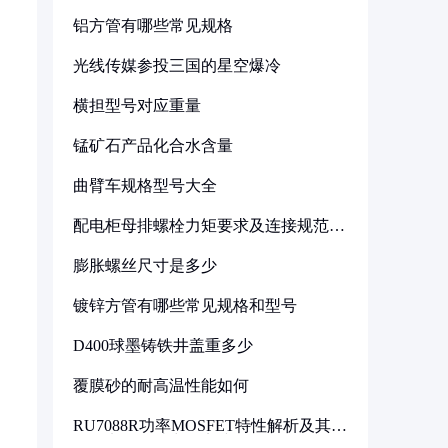
铝方管有哪些常见规格
光线传媒参投三国的星空爆冷
横担型号对应重量
锰矿石产品化合水含量
曲臂车规格型号大全
配电柜母排螺栓力矩要求及连接规范详
解
膨胀螺丝尺寸是多少
镀锌方管有哪些常见规格和型号
D400球墨铸铁井盖重多少
覆膜砂的耐高温性能如何
RU7088R功率MOSFET特性解析及其在
可调电源设计中的实践