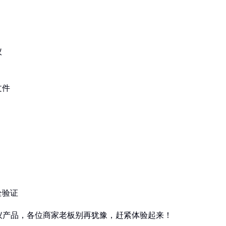
仪
文件
全验证
仪产品，各位商家老板别再犹豫，赶紧体验起来！