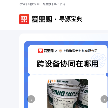
欢迎来到爱采购，百度旗下B2B平台
寻源宝典
‹
›