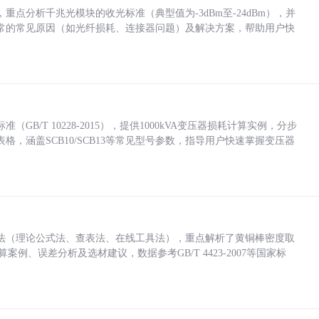
点分析千兆光模块的收光标准（典型值为-3dBm至-24dBm），并
常的常见原因（如光纤损耗、连接器问题）及解决方案，帮助用户快
/T 10228-2015），提供1000kVA变压器损耗计算实例，分步
，涵盖SCB10/SCB13等常见型号参数，指导用户快速掌握变压器
法（理论公式法、查表法、在线工具法），重点解析了黄铜棒密度取
计算案例、误差分析及选材建议，数据参考GB/T 4423-2007等国家标