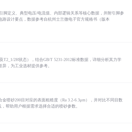
括各引脚定义、典型电压/电流值、内部逻辑关系等核心数据，并附引脚参
电路设计要点，数据参考自杭州士兰微电子官方规格书（版本
_1/2H状态），结合GB/T 5231-2012标准数据，详细分析其力学
差异，为工业选材提供参考。
砂200目对应的表面粗糙度（Ra 3.2-6.3μm），并对比不同目数
业实践，帮助用户根据需求选择合适的喷砂参数。