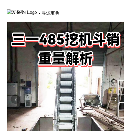
寻源宝典
‹
›