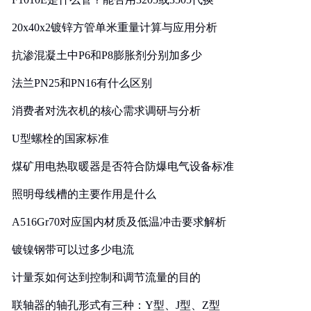
20x40x2镀锌方管单米重量计算与应用分析
抗渗混凝土中P6和P8膨胀剂分别加多少
法兰PN25和PN16有什么区别
消费者对洗衣机的核心需求调研与分析
U型螺栓的国家标准
煤矿用电热取暖器是否符合防爆电气设备标准
照明母线槽的主要作用是什么
A516Gr70对应国内材质及低温冲击要求解析
镀镍钢带可以过多少电流
计量泵如何达到控制和调节流量的目的
联轴器的轴孔形式有三种：Y型、J型、Z型