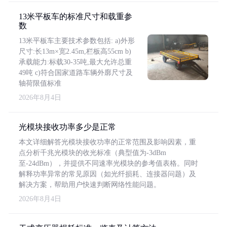
13米平板车的标准尺寸和载重参
数
13米平板车主要技术参数包括: a)外形
尺寸:长13m×宽2.45m,栏板高55cm b)
承载能力:标载30-35吨,最大允许总重
49吨 c)符合国家道路车辆外廓尺寸及
轴荷限值标准
2026年8月4日
光模块接收功率多少是正常
本文详细解答光模块接收功率的正常范围及影响因素，重
点分析千兆光模块的收光标准（典型值为-3dBm
至-24dBm），并提供不同速率光模块的参考值表格。同时
解释功率异常的常见原因（如光纤损耗、连接器问题）及
解决方案，帮助用户快速判断网络性能问题。
2026年8月4日