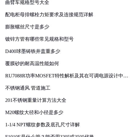
曲臂车规格型号大全
配电柜母排螺栓力矩要求及连接规范详解
膨胀螺丝尺寸是多少
镀锌方管有哪些常见规格和型号
D400球墨铸铁井盖重多少
覆膜砂的耐高温性能如何
RU7088R功率MOSFET特性解析及其在可调电源设计中的
实践
不锈钢通风 管道施工
201不锈钢重量计算方法大全
M20螺纹大径和小径是多少
1-1/4 NPT螺纹参数及底孔尺寸详解
F1010E是什么管？能否用3205或3505代换