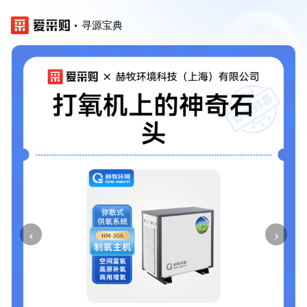
寻源宝典
‹
›