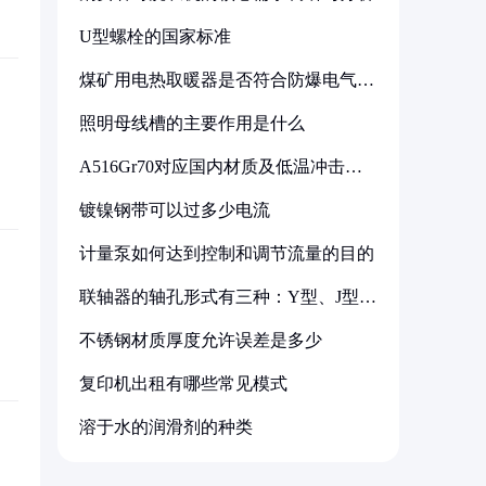
U型螺栓的国家标准
煤矿用电热取暖器是否符合防爆电气设
备标准
照明母线槽的主要作用是什么
A516Gr70对应国内材质及低温冲击要
求解析
镀镍钢带可以过多少电流
计量泵如何达到控制和调节流量的目的
联轴器的轴孔形式有三种：Y型、J型、
Z型
不锈钢材质厚度允许误差是多少
复印机出租有哪些常见模式
溶于水的润滑剂的种类