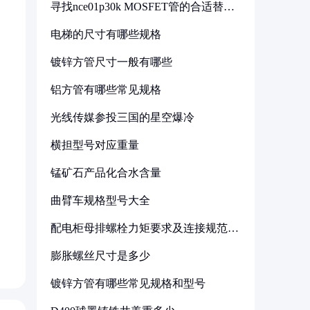
寻找nce01p30k MOSFET管的合适替代
型号
电梯的尺寸有哪些规格
镀锌方管尺寸一般有哪些
铝方管有哪些常见规格
光线传媒参投三国的星空爆冷
横担型号对应重量
锰矿石产品化合水含量
曲臂车规格型号大全
配电柜母排螺栓力矩要求及连接规范详
解
膨胀螺丝尺寸是多少
镀锌方管有哪些常见规格和型号