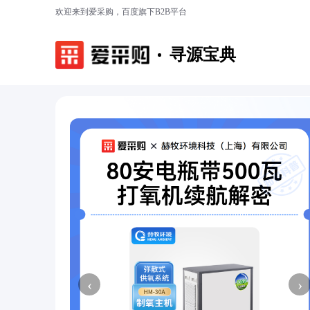
欢迎来到爱采购，百度旗下B2B平台
寻源宝典
‹
›