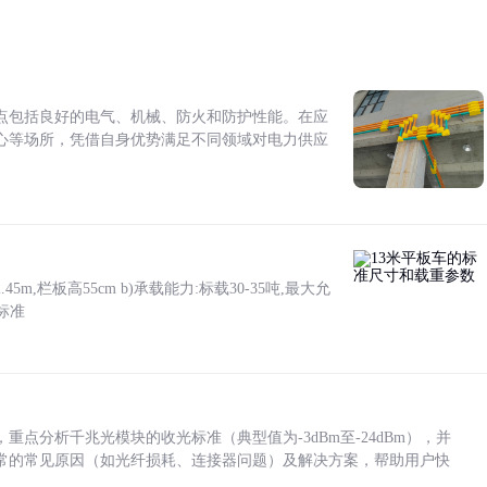
点包括良好的电气、机械、防火和防护性能。在应
心等场所，凭借自身优势满足不同领域对电力供应
5m,栏板高55cm b)承载能力:标载30-35吨,最大允
标准
点分析千兆光模块的收光标准（典型值为-3dBm至-24dBm），并
常的常见原因（如光纤损耗、连接器问题）及解决方案，帮助用户快