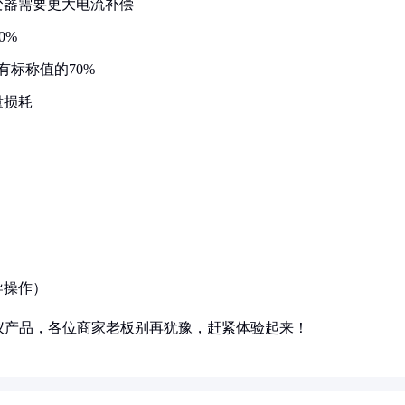
变器需要更大电流补偿
0%
有标称值的70%
量损耗
）
导操作）
仪产品，各位商家老板别再犹豫，赶紧体验起来！