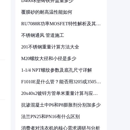
D400球墨铸铁井盖重多少
覆膜砂的耐高温性能如何
RU7088R功率MOSFET特性解析及其在
可调电源设计中的实践
不锈钢通风 管道施工
201不锈钢重量计算方法大全
M20螺纹大径和小径是多少
1-1/4 NPT螺纹参数及底孔尺寸详解
F1010E是什么管？能否用3205或3505代
换
20x40x2镀锌方管单米重量计算与应用
分析
抗渗混凝土中P6和P8膨胀剂分别加多少
法兰PN25和PN16有什么区别
消费者对洗衣机的核心需求调研与分析