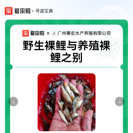
寻源宝典
‹
›