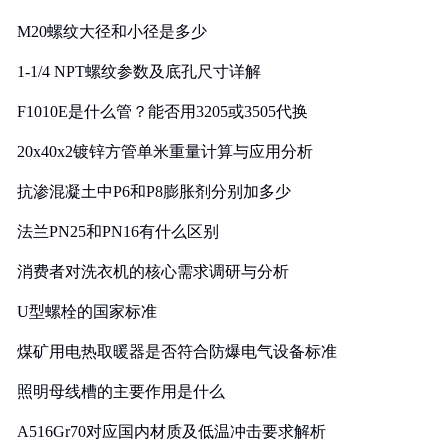
M20螺纹大径和小径是多少
1-1/4 NPT螺纹参数及底孔尺寸详解
F1010E是什么管？能否用3205或3505代换
20x40x2镀锌方管单米重量计算与应用分析
抗渗混凝土中P6和P8膨胀剂分别加多少
法兰PN25和PN16有什么区别
消费者对洗衣机的核心需求调研与分析
U型螺栓的国家标准
煤矿用电热取暖器是否符合防爆电气设备标准
照明母线槽的主要作用是什么
A516Gr70对应国内材质及低温冲击要求解析