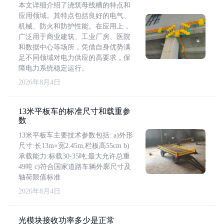
本文详细介绍了浇筑母线槽的特点和
应用领域。其特点包括良好的电气、
机械、防火和防护性能。在应用上，
广泛用于商业建筑、工业厂房、医院
和数据中心等场所，凭借自身优势满
足不同领域对电力供应的高要求，保
障电力系统稳定运行。
2026年8月4日
13米平板车的标准尺寸和载重参
数
13米平板车主要技术参数包括: a)外形
尺寸:长13m×宽2.45m,栏板高55cm b)
承载能力:标载30-35吨,最大允许总重
49吨 c)符合国家道路车辆外廓尺寸及
轴荷限值标准
2026年8月4日
光模块接收功率多少是正常