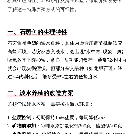
析其生理特性、养殖条件及潜在风险，帮助养殖爱好者
了解这一特殊养殖方式的可行性。
一、石斑鱼的生理特性
石斑鱼是典型的海水鱼种，其体内渗透压调节机制适应
高盐环境。若突然放入淡水，会出现"水中毒"现象：鳃部
吸氧效率下降40%，肾脏排盐功能超负荷，通常72小时内
就会出现失衡症状。但部分杂交品种（如龙胆石斑）经
过3-4代驯化后，能耐受5‰左右的低盐度水。
二、淡水养殖的改造方案
若想尝试淡水养殖，需要模拟海水环境：
盐度控制
：初期保持15‰盐度，每周降低2‰
矿物质添加
：每吨水添加氯化钙300克、硫酸镁200克