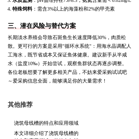
水质监测
：pH值维持在7.8-8.3，氨氮含量需＜0.02mg/L
特殊饲料
：需含3%以上的海藻粉和2%的甲壳素
三、潜在风险与替代方案
长期淡水养殖会导致石斑鱼生长速度降低30%，肉质松
散。更可行的方案是采用"循环水系统"：用海水晶调配人
工海水，既节省成本又保证鱼体健康。建议新手从半咸
水（盐度10‰）开始尝试，观察鱼群状态再逐步调整。
各位老板想要了解更多相关产品，不妨来爱采购试试吧
～爱采购信息全面，能够满足你的大量需求！
其他推荐
浇筑母线槽的特点和应用领域
本文详细介绍了浇筑母线槽的