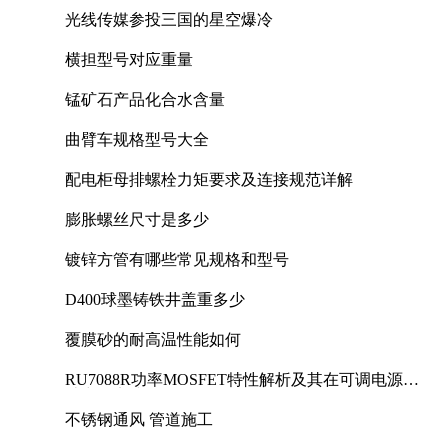
光线传媒参投三国的星空爆冷
横担型号对应重量
锰矿石产品化合水含量
曲臂车规格型号大全
配电柜母排螺栓力矩要求及连接规范详解
膨胀螺丝尺寸是多少
镀锌方管有哪些常见规格和型号
D400球墨铸铁井盖重多少
覆膜砂的耐高温性能如何
RU7088R功率MOSFET特性解析及其在可调电源设
计中的实践
不锈钢通风 管道施工