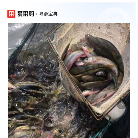
寻源宝典
‹
›