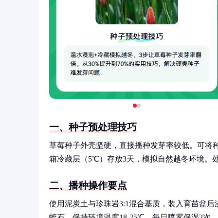
一、种子预处理技巧
草莓种子外壳坚硬，直接播种发芽率较低。可将种
箱冷藏层（5℃）存放3天，模拟自然越冬环境。处
二、播种操作要点
使用泥炭土与珍珠岩3:1混合基质，装入育苗盆后
蛭石。保持环境温度18-25℃，每日喷雾保湿2