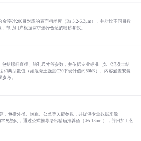
砂200目对应的表面粗糙度（Ra 3.2-6.3μm），并对比不同目数
业实践，帮助用户根据需求选择合适的喷砂参数。
力，包括螺杆直径、钻孔尺寸等参数，并依据专业标准（如《混凝土结
方法和典型数值（如混凝土强度C30下设计值约80kN）。内容涵盖安装
员参考。
底孔计算，包括外径、螺距、公差等关键参数，并提供专业数据来源
孔尺寸的常见疑问，通过公式推导给出精确推荐值（Φ5.18mm），并附加工艺