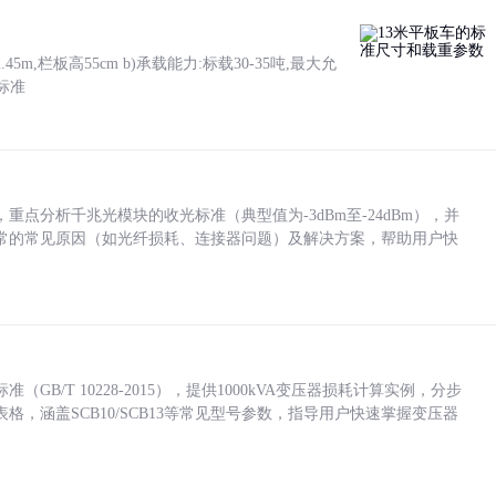
5m,栏板高55cm b)承载能力:标载30-35吨,最大允
标准
点分析千兆光模块的收光标准（典型值为-3dBm至-24dBm），并
常的常见原因（如光纤损耗、连接器问题）及解决方案，帮助用户快
/T 10228-2015），提供1000kVA变压器损耗计算实例，分步
，涵盖SCB10/SCB13等常见型号参数，指导用户快速掌握变压器