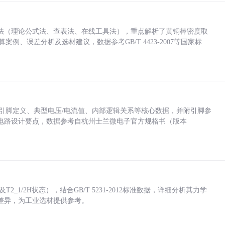
法（理论公式法、查表法、在线工具法），重点解析了黄铜棒密度取
计算案例、误差分析及选材建议，数据参考GB/T 4423-2007等国家标
括各引脚定义、典型电压/电流值、内部逻辑关系等核心数据，并附引脚参
电路设计要点，数据参考自杭州士兰微电子官方规格书（版本
_1/2H状态），结合GB/T 5231-2012标准数据，详细分析其力学
差异，为工业选材提供参考。