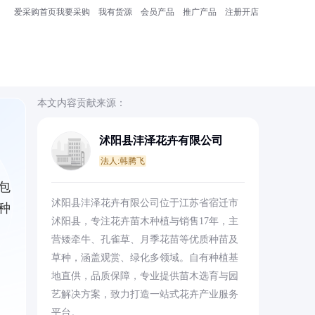
爱采购首页
我要采购
我有货源
会员产品
推广产品
注册开店
本文内容贡献来源：
沭阳县沣泽花卉有限公司
法人:韩腾飞
包
沭阳县沣泽花卉有限公司位于江苏省宿迁市
种
沭阳县，专注花卉苗木种植与销售17年，主
营矮牵牛、孔雀草、月季花苗等优质种苗及
草种，涵盖观赏、绿化多领域。自有种植基
地直供，品质保障，专业提供苗木选育与园
艺解决方案，致力打造一站式花卉产业服务
平台。