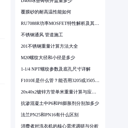
D400球墨铸铁井盖重多少
覆膜砂的耐高温性能如何
RU7088R功率MOSFET特性解析及其在
可调电源设计中的实践
不锈钢通风 管道施工
201不锈钢重量计算方法大全
M20螺纹大径和小径是多少
1-1/4 NPT螺纹参数及底孔尺寸详解
F1010E是什么管？能否用3205或3505代
换
20x40x2镀锌方管单米重量计算与应用
分析
抗渗混凝土中P6和P8膨胀剂分别加多少
法兰PN25和PN16有什么区别
消费者对洗衣机的核心需求调研与分析