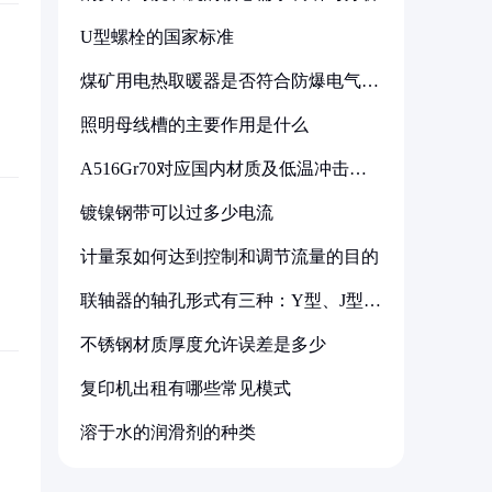
U型螺栓的国家标准
煤矿用电热取暖器是否符合防爆电气设
备标准
照明母线槽的主要作用是什么
A516Gr70对应国内材质及低温冲击要
求解析
镀镍钢带可以过多少电流
计量泵如何达到控制和调节流量的目的
联轴器的轴孔形式有三种：Y型、J型、
Z型
不锈钢材质厚度允许误差是多少
复印机出租有哪些常见模式
溶于水的润滑剂的种类