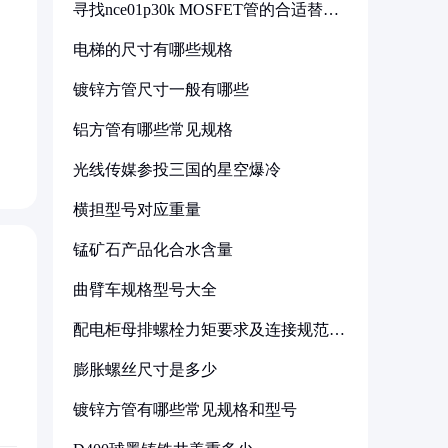
寻找nce01p30k MOSFET管的合适替代
型号
电梯的尺寸有哪些规格
镀锌方管尺寸一般有哪些
铝方管有哪些常见规格
光线传媒参投三国的星空爆冷
横担型号对应重量
锰矿石产品化合水含量
曲臂车规格型号大全
配电柜母排螺栓力矩要求及连接规范详
解
膨胀螺丝尺寸是多少
镀锌方管有哪些常见规格和型号