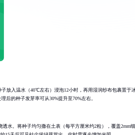
子放入温水（40℃左右）浸泡12小时，再用湿润纱布包裹置于
理后的种子发芽率可从30%提升至70%左右。
浇透水。将种子均匀撒在土表（每平方厘米约2粒），覆盖2mm
次。约15天后可见针尖状绿芽冒出，此时需逐步增加光照。