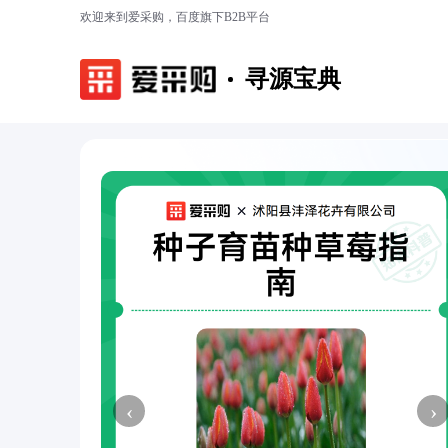
欢迎来到爱采购，百度旗下B2B平台
寻源宝典
‹
›