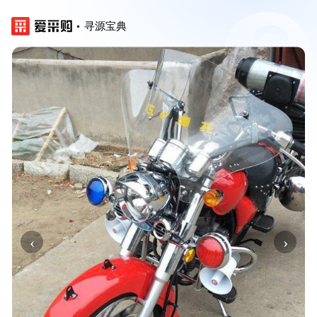
寻源宝典
‹
›