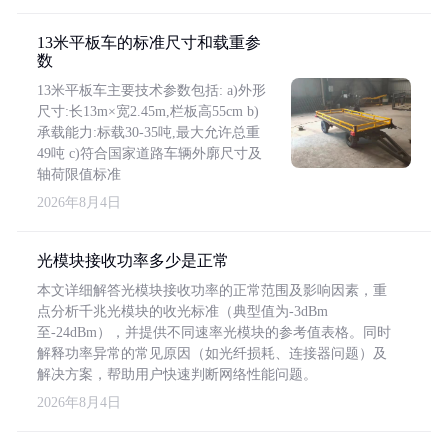
13米平板车的标准尺寸和载重参
数
13米平板车主要技术参数包括: a)外形
尺寸:长13m×宽2.45m,栏板高55cm b)
承载能力:标载30-35吨,最大允许总重
49吨 c)符合国家道路车辆外廓尺寸及
轴荷限值标准
2026年8月4日
光模块接收功率多少是正常
本文详细解答光模块接收功率的正常范围及影响因素，重
点分析千兆光模块的收光标准（典型值为-3dBm
至-24dBm），并提供不同速率光模块的参考值表格。同时
解释功率异常的常见原因（如光纤损耗、连接器问题）及
解决方案，帮助用户快速判断网络性能问题。
2026年8月4日