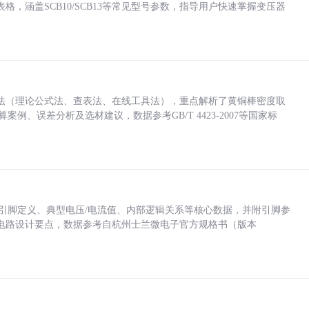
，涵盖SCB10/SCB13等常见型号参数，指导用户快速掌握变压器
法（理论公式法、查表法、在线工具法），重点解析了黄铜棒密度取
计算案例、误差分析及选材建议，数据参考GB/T 4423-2007等国家标
括各引脚定义、典型电压/电流值、内部逻辑关系等核心数据，并附引脚参
电路设计要点，数据参考自杭州士兰微电子官方规格书（版本