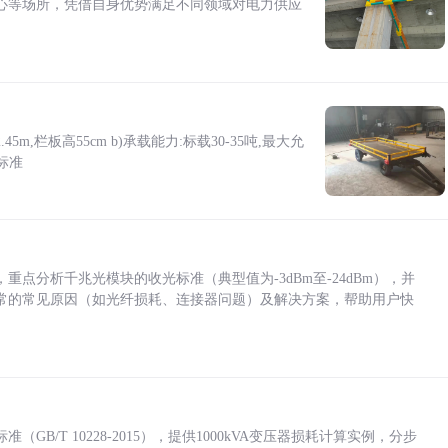
心等场所，凭借自身优势满足不同领域对电力供应
5m,栏板高55cm b)承载能力:标载30-35吨,最大允
标准
点分析千兆光模块的收光标准（典型值为-3dBm至-24dBm），并
常的常见原因（如光纤损耗、连接器问题）及解决方案，帮助用户快
/T 10228-2015），提供1000kVA变压器损耗计算实例，分步