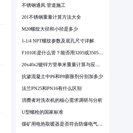
不锈钢通风 管道施工
201不锈钢重量计算方法大全
M20螺纹大径和小径是多少
1-1/4 NPT螺纹参数及底孔尺寸详解
F1010E是什么管？能否用3205或3505代
换
20x40x2镀锌方管单米重量计算与应用
分析
抗渗混凝土中P6和P8膨胀剂分别加多少
法兰PN25和PN16有什么区别
消费者对洗衣机的核心需求调研与分析
U型螺栓的国家标准
煤矿用电热取暖器是否符合防爆电气设
备标准