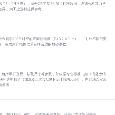
_1/2H状态），结合GB/T 5231-2012标准数据，详细分析其力学
差异，为工业选材提供参考。
砂200目对应的表面粗糙度（Ra 3.2-6.3μm），并对比不同目数
业实践，帮助用户根据需求选择合适的喷砂参数。
力，包括螺杆直径、钻孔尺寸等参数，并依据专业标准（如《混凝土结
方法和典型数值（如混凝土强度C30下设计值约80kN）。内容涵盖安装
员参考。
底孔计算，包括外径、螺距、公差等关键参数，并提供专业数据来源