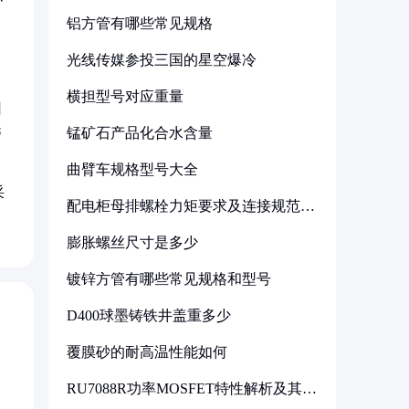
铝方管有哪些常见规格
。
光线传媒参投三国的星空爆冷
横担型号对应重量
日
锰矿石产品化合水含量
警
曲臂车规格型号大全
采
配电柜母排螺栓力矩要求及连接规范详
解
膨胀螺丝尺寸是多少
镀锌方管有哪些常见规格和型号
D400球墨铸铁井盖重多少
覆膜砂的耐高温性能如何
RU7088R功率MOSFET特性解析及其在
可调电源设计中的实践