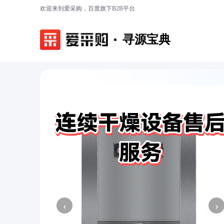
欢迎来到爱采购，百度旗下B2B平台
寻源宝典
‹
›