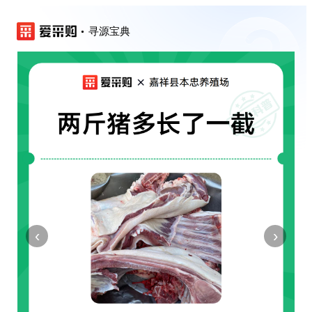
寻源宝典
‹
›