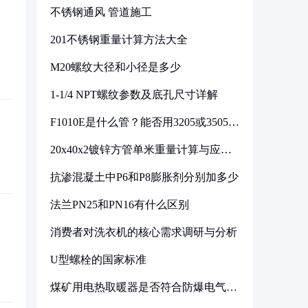
不锈钢通风 管道施工
201不锈钢重量计算方法大全
M20螺纹大径和小径是多少
1-1/4 NPT螺纹参数及底孔尺寸详解
F1010E是什么管？能否用3205或3505代
换
20x40x2镀锌方管单米重量计算与应用
分析
抗渗混凝土中P6和P8膨胀剂分别加多少
法兰PN25和PN16有什么区别
消费者对洗衣机的核心需求调研与分析
U型螺栓的国家标准
煤矿用电热取暖器是否符合防爆电气设
备标准