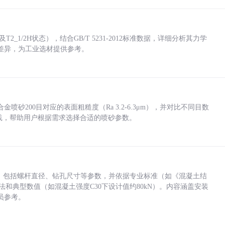
_1/2H状态），结合GB/T 5231-2012标准数据，详细分析其力学
差异，为工业选材提供参考。
砂200目对应的表面粗糙度（Ra 3.2-6.3μm），并对比不同目数
业实践，帮助用户根据需求选择合适的喷砂参数。
力，包括螺杆直径、钻孔尺寸等参数，并依据专业标准（如《混凝土结
方法和典型数值（如混凝土强度C30下设计值约80kN）。内容涵盖安装
员参考。