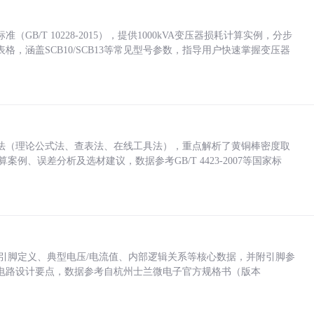
/T 10228-2015），提供1000kVA变压器损耗计算实例，分步
，涵盖SCB10/SCB13等常见型号参数，指导用户快速掌握变压器
法（理论公式法、查表法、在线工具法），重点解析了黄铜棒密度取
计算案例、误差分析及选材建议，数据参考GB/T 4423-2007等国家标
括各引脚定义、典型电压/电流值、内部逻辑关系等核心数据，并附引脚参
电路设计要点，数据参考自杭州士兰微电子官方规格书（版本