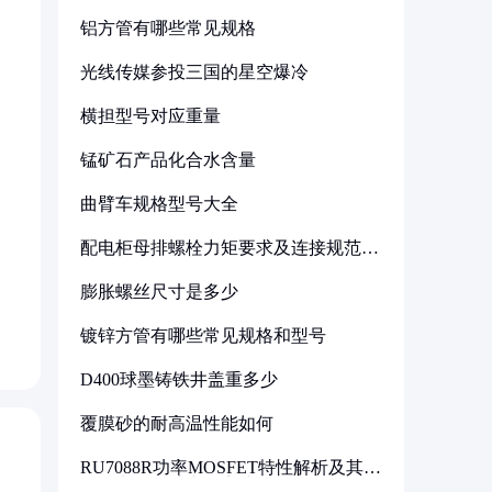
铝方管有哪些常见规格
光线传媒参投三国的星空爆冷
横担型号对应重量
锰矿石产品化合水含量
曲臂车规格型号大全
配电柜母排螺栓力矩要求及连接规范详
解
膨胀螺丝尺寸是多少
镀锌方管有哪些常见规格和型号
D400球墨铸铁井盖重多少
覆膜砂的耐高温性能如何
RU7088R功率MOSFET特性解析及其在
可调电源设计中的实践