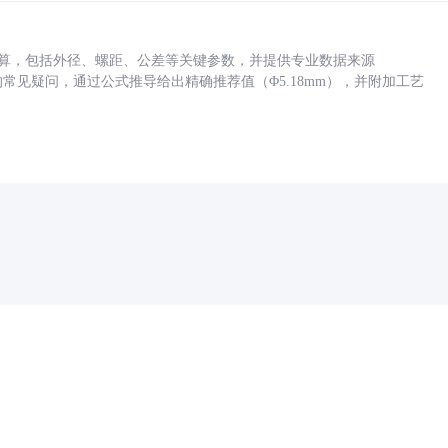
底孔计算，包括外径、螺距、公差等关键参数，并提供专业数据来源
孔尺寸的常见疑问，通过公式推导给出精确推荐值（Φ5.18mm），并附加工艺
药品医疗器械网络信息服务备案(京)网药械信息备字（2021）第00159号
京ICP证030173号
京公网安备11000002000001号