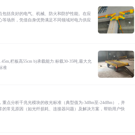
点包括良好的电气、机械、防火和防护性能。在应
心等场所，凭借自身优势满足不同领域对电力供应
5m,栏板高55cm b)承载能力:标载30-35吨,最大允
标准
点分析千兆光模块的收光标准（典型值为-3dBm至-24dBm），并
常的常见原因（如光纤损耗、连接器问题）及解决方案，帮助用户快