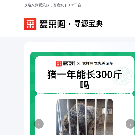
欢迎来到爱采购，百度旗下B2B平台
寻源宝典
‹
›