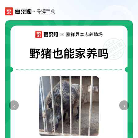
寻源宝典
‹
›