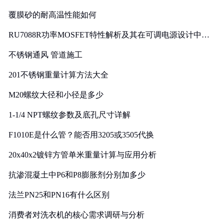
覆膜砂的耐高温性能如何
RU7088R功率MOSFET特性解析及其在可调电源设计中的
实践
不锈钢通风 管道施工
201不锈钢重量计算方法大全
M20螺纹大径和小径是多少
1-1/4 NPT螺纹参数及底孔尺寸详解
F1010E是什么管？能否用3205或3505代换
20x40x2镀锌方管单米重量计算与应用分析
抗渗混凝土中P6和P8膨胀剂分别加多少
法兰PN25和PN16有什么区别
消费者对洗衣机的核心需求调研与分析