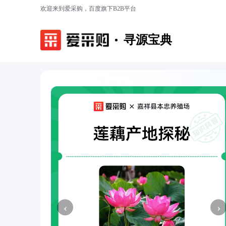
欢迎来到爱采购，百度旗下B2B平台
寻源宝典
‹
›