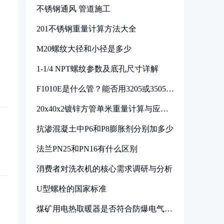
不锈钢通风 管道施工
201不锈钢重量计算方法大全
M20螺纹大径和小径是多少
1-1/4 NPT螺纹参数及底孔尺寸详解
F1010E是什么管？能否用3205或3505代
换
20x40x2镀锌方管单米重量计算与应用
分析
抗渗混凝土中P6和P8膨胀剂分别加多少
法兰PN25和PN16有什么区别
消费者对洗衣机的核心需求调研与分析
U型螺栓的国家标准
煤矿用电热取暖器是否符合防爆电气设
备标准