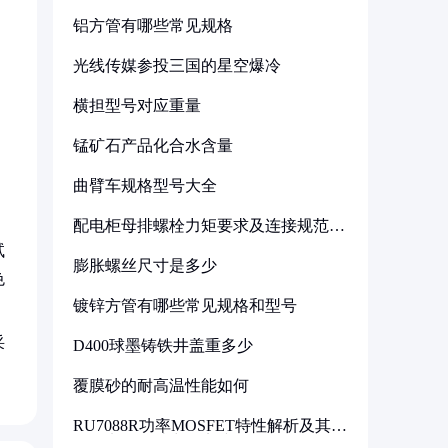
铝方管有哪些常见规格
光线传媒参投三国的星空爆冷
横担型号对应重量
锰矿石产品化合水含量
曲臂车规格型号大全
配电柜母排螺栓力矩要求及连接规范详
解
试
膨胀螺丝尺寸是多少
色
镀锌方管有哪些常见规格和型号
采
D400球墨铸铁井盖重多少
覆膜砂的耐高温性能如何
RU7088R功率MOSFET特性解析及其在
可调电源设计中的实践