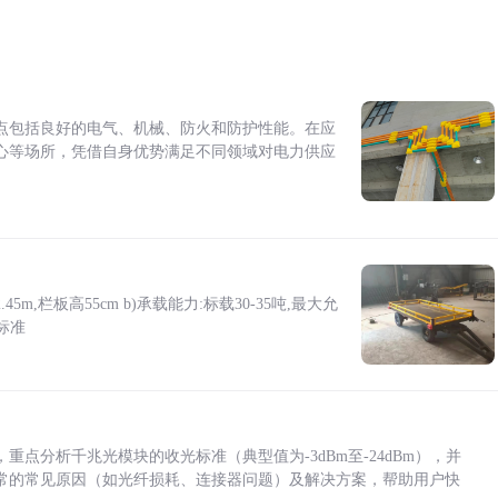
点包括良好的电气、机械、防火和防护性能。在应
心等场所，凭借自身优势满足不同领域对电力供应
5m,栏板高55cm b)承载能力:标载30-35吨,最大允
标准
点分析千兆光模块的收光标准（典型值为-3dBm至-24dBm），并
常的常见原因（如光纤损耗、连接器问题）及解决方案，帮助用户快