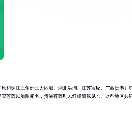
平原和珠江三角洲三大区域。湖北洪湖、江苏宝应、广西贵港并
宝应莲藕以脆甜闻名，贵港莲藕则以纤维细腻见长。这些地区共