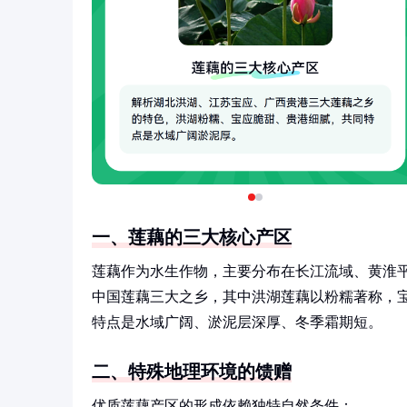
一、莲藕的三大核心产区
莲藕作为水生作物，主要分布在长江流域、黄淮
中国莲藕三大之乡，其中洪湖莲藕以粉糯著称，
特点是水域广阔、淤泥层深厚、冬季霜期短。
二、特殊地理环境的馈赠
优质莲藕产区的形成依赖独特自然条件：