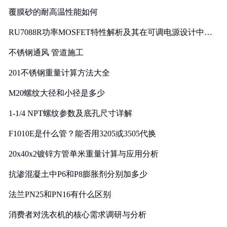
覆膜砂的耐高温性能如何
RU7088R功率MOSFET特性解析及其在可调电源设计中的
实践
不锈钢通风 管道施工
201不锈钢重量计算方法大全
M20螺纹大径和小径是多少
1-1/4 NPT螺纹参数及底孔尺寸详解
F1010E是什么管？能否用3205或3505代换
20x40x2镀锌方管单米重量计算与应用分析
抗渗混凝土中P6和P8膨胀剂分别加多少
法兰PN25和PN16有什么区别
消费者对洗衣机的核心需求调研与分析