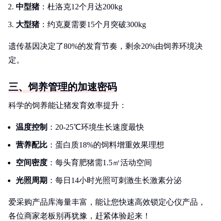
中型猪
：杜洛克12个月达200kg
大型猪
：约克夏需要15个月突破300kg
遗传基因决定了80%的发育节奏，剩余20%由饲养环境决
定。
三、饲养管理的加速密码
科学的饲养能让猪发育效率提升：
温度控制
：20-25℃环境生长速度最快
营养配比
：蛋白质18%的饲料增重效果理想
空间密度
：每头育肥猪需1.5㎡活动空间
光照周期
：每日14小时光照可刺激生长激素分泌
爱采购产品库海量丰富，能让您快速高效锁定心仪产品，
各位商家老板别再犹豫，赶紧体验起来！