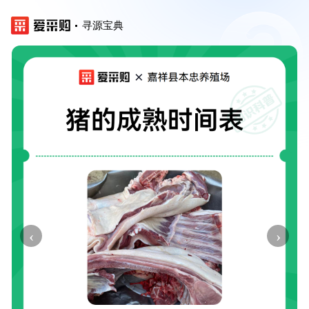
寻源宝典
‹
›