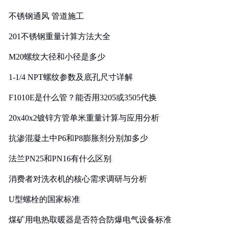
实践
不锈钢通风 管道施工
201不锈钢重量计算方法大全
M20螺纹大径和小径是多少
1-1/4 NPT螺纹参数及底孔尺寸详解
F1010E是什么管？能否用3205或3505代换
20x40x2镀锌方管单米重量计算与应用分析
抗渗混凝土中P6和P8膨胀剂分别加多少
法兰PN25和PN16有什么区别
消费者对洗衣机的核心需求调研与分析
U型螺栓的国家标准
煤矿用电热取暖器是否符合防爆电气设备标准