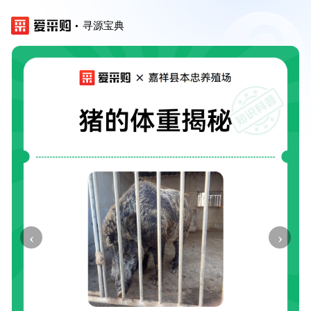
寻源宝典
‹
›