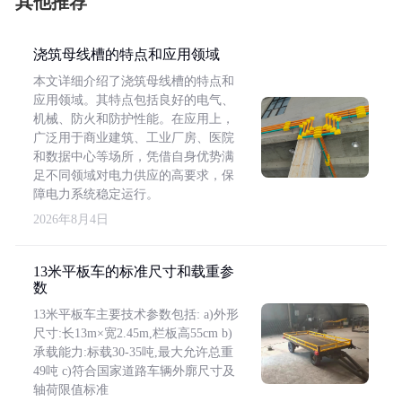
其他推荐
浇筑母线槽的特点和应用领域
本文详细介绍了浇筑母线槽的特点和
应用领域。其特点包括良好的电气、
机械、防火和防护性能。在应用上，
广泛用于商业建筑、工业厂房、医院
和数据中心等场所，凭借自身优势满
足不同领域对电力供应的高要求，保
障电力系统稳定运行。
2026年8月4日
13米平板车的标准尺寸和载重参
数
13米平板车主要技术参数包括: a)外形
尺寸:长13m×宽2.45m,栏板高55cm b)
承载能力:标载30-35吨,最大允许总重
49吨 c)符合国家道路车辆外廓尺寸及
轴荷限值标准