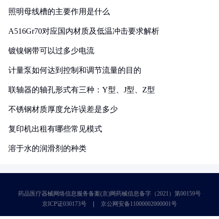
照明母线槽的主要作用是什么
A516Gr70对应国内材质及低温冲击要求解析
镀镍钢带可以过多少电流
计量泵如何达到控制和调节流量的目的
联轴器的轴孔形式有三种：Y型、J型、Z型
不锈钢材质厚度允许误差是多少
复印机出租有哪些常见模式
溶于水的润滑剂的种类
药品医疗器械网络信息服务备案(京)网药械信息备字（2021）第00159号
京ICP证030173号
京公网安备11000002000001号