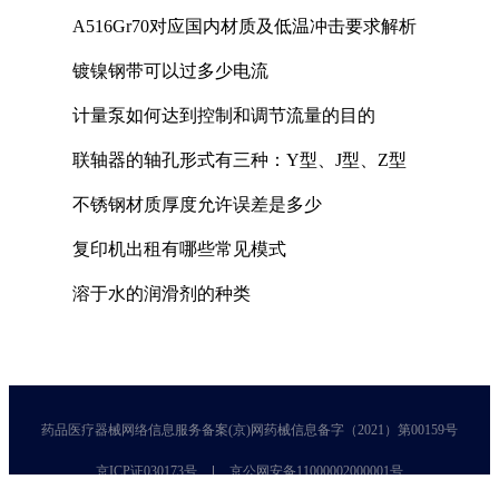
A516Gr70对应国内材质及低温冲击要求解析
镀镍钢带可以过多少电流
计量泵如何达到控制和调节流量的目的
联轴器的轴孔形式有三种：Y型、J型、Z型
不锈钢材质厚度允许误差是多少
复印机出租有哪些常见模式
溶于水的润滑剂的种类
药品医疗器械网络信息服务备案(京)网药械信息备字（2021）第00159号
京ICP证030173号
京公网安备11000002000001号