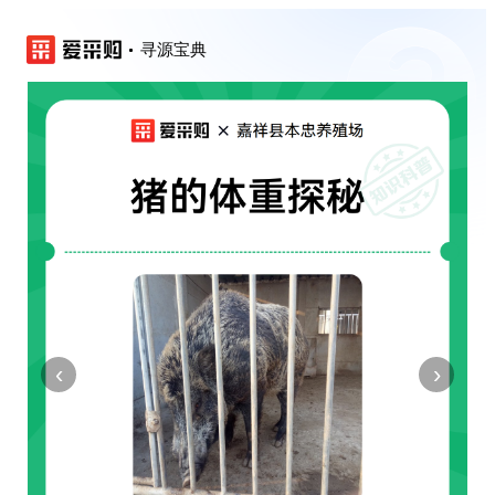
寻源宝典
‹
›