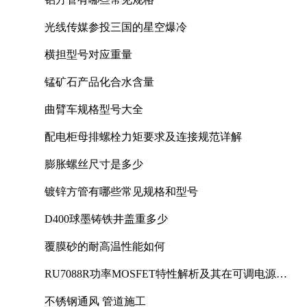
光线传媒参投三国的星空爆冷
横担型号对应重量
锰矿石产品化合水含量
曲臂车规格型号大全
配电柜母排螺栓力矩要求及连接规范详解
膨胀螺丝尺寸是多少
镀锌方管有哪些常见规格和型号
D400球墨铸铁井盖重多少
覆膜砂的耐高温性能如何
RU7088R功率MOSFET特性解析及其在可调电源设
计中的实践
不锈钢通风 管道施工