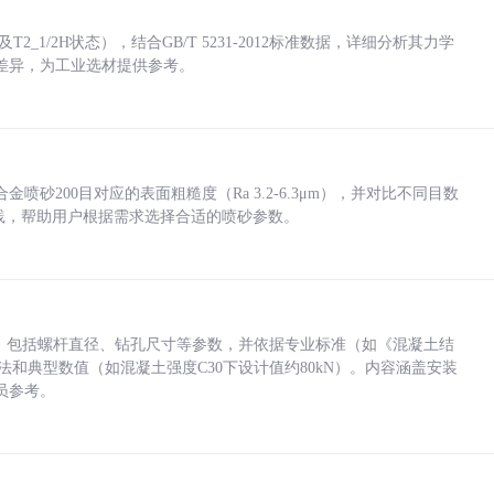
_1/2H状态），结合GB/T 5231-2012标准数据，详细分析其力学
差异，为工业选材提供参考。
砂200目对应的表面粗糙度（Ra 3.2-6.3μm），并对比不同目数
业实践，帮助用户根据需求选择合适的喷砂参数。
力，包括螺杆直径、钻孔尺寸等参数，并依据专业标准（如《混凝土结
方法和典型数值（如混凝土强度C30下设计值约80kN）。内容涵盖安装
员参考。