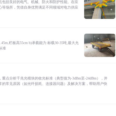
点包括良好的电气、机械、防火和防护性能。在应
心等场所，凭借自身优势满足不同领域对电力供应
5m,栏板高55cm b)承载能力:标载30-35吨,最大允
标准
点分析千兆光模块的收光标准（典型值为-3dBm至-24dBm），并
常的常见原因（如光纤损耗、连接器问题）及解决方案，帮助用户快