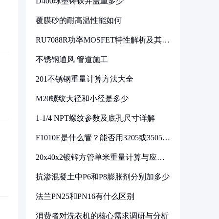
D400球墨铸铁井盖重多少
覆膜砂的耐高温性能如何
RU7088R功率MOSFET特性解析及其在
可调电源设计中的实践
不锈钢通风 管道施工
201不锈钢重量计算方法大全
M20螺纹大径和小径是多少
1-1/4 NPT螺纹参数及底孔尺寸详解
F1010E是什么管？能否用3205或3505代
换
20x40x2镀锌方管单米重量计算与应用
分析
抗渗混凝土中P6和P8膨胀剂分别加多少
法兰PN25和PN16有什么区别
消费者对洗衣机的核心需求调研与分析