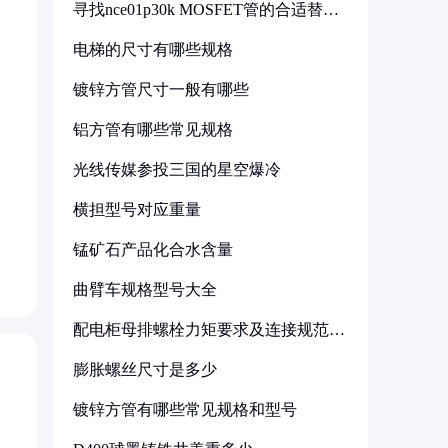
寻找nce01p30k MOSFET管的合适替代
型号
电梯的尺寸有哪些规格
镀锌方管尺寸一般有哪些
铝方管有哪些常见规格
光线传媒参投三国的星空爆冷
横担型号对应重量
锰矿石产品化合水含量
曲臂车规格型号大全
配电柜母排螺栓力矩要求及连接规范详
解
膨胀螺丝尺寸是多少
镀锌方管有哪些常见规格和型号