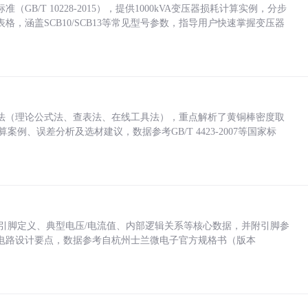
/T 10228-2015），提供1000kVA变压器损耗计算实例，分步
，涵盖SCB10/SCB13等常见型号参数，指导用户快速掌握变压器
法（理论公式法、查表法、在线工具法），重点解析了黄铜棒密度取
计算案例、误差分析及选材建议，数据参考GB/T 4423-2007等国家标
括各引脚定义、典型电压/电流值、内部逻辑关系等核心数据，并附引脚参
电路设计要点，数据参考自杭州士兰微电子官方规格书（版本