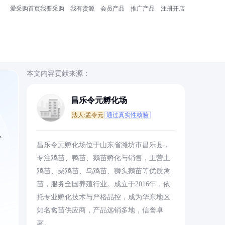
爱采购首页
我要采购
我有货源
会员产品
推广产品
注册开店
本文内容贡献来源：
昌乐令元孵化场
法人:孟令元
通过真实性核验
、
昌乐令元孵化场位于山东省潍坊市昌乐县，
专注鸡苗、鸭苗、鹅苗孵化与销售，主营土
鸡苗、柴鸡苗、乌鸡苗、狮头鹅苗等优质禽
苗，服务全国养殖行业。成立于2016年，依
托专业孵化技术与严格品控，成为华东地区
知名禽苗供应商，产品远销多地，信誉卓
著。