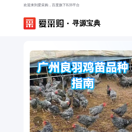
欢迎来到爱采购，百度旗下B2B平台
寻源宝典
‹
›