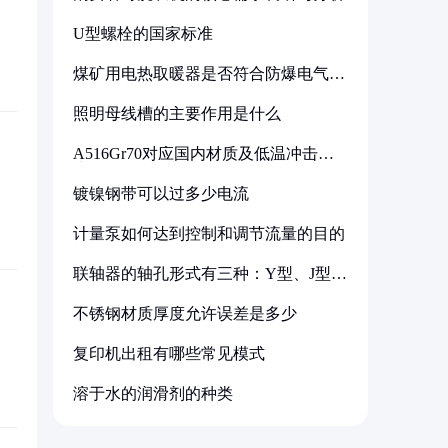
U型螺栓的国家标准
煤矿用电热取暖器是否符合防爆电气设
备标准
照明母线槽的主要作用是什么
A516Gr70对应国内材质及低温冲击要
求解析
镀镍钢带可以过多少电流
计量泵如何达到控制和调节流量的目的
联轴器的轴孔形式有三种：Y型、J型、
Z型
不锈钢材质厚度允许误差是多少
复印机出租有哪些常见模式
溶于水的润滑剂的种类