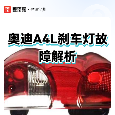
寻源宝典
‹
›