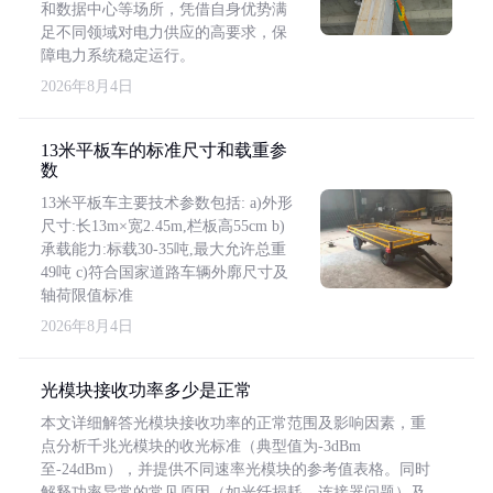
和数据中心等场所，凭借自身优势满
足不同领域对电力供应的高要求，保
障电力系统稳定运行。
2026年8月4日
13米平板车的标准尺寸和载重参
数
13米平板车主要技术参数包括: a)外形
尺寸:长13m×宽2.45m,栏板高55cm b)
承载能力:标载30-35吨,最大允许总重
49吨 c)符合国家道路车辆外廓尺寸及
轴荷限值标准
2026年8月4日
光模块接收功率多少是正常
本文详细解答光模块接收功率的正常范围及影响因素，重
点分析千兆光模块的收光标准（典型值为-3dBm
至-24dBm），并提供不同速率光模块的参考值表格。同时
解释功率异常的常见原因（如光纤损耗、连接器问题）及