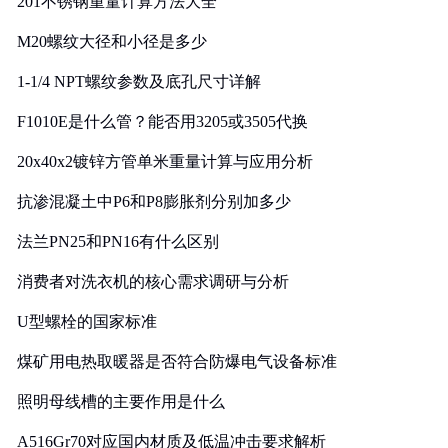
201不锈钢重量计算方法大全
M20螺纹大径和小径是多少
1-1/4 NPT螺纹参数及底孔尺寸详解
F1010E是什么管？能否用3205或3505代换
20x40x2镀锌方管单米重量计算与应用分析
抗渗混凝土中P6和P8膨胀剂分别加多少
法兰PN25和PN16有什么区别
消费者对洗衣机的核心需求调研与分析
U型螺栓的国家标准
煤矿用电热取暖器是否符合防爆电气设备标准
照明母线槽的主要作用是什么
A516Gr70对应国内材质及低温冲击要求解析