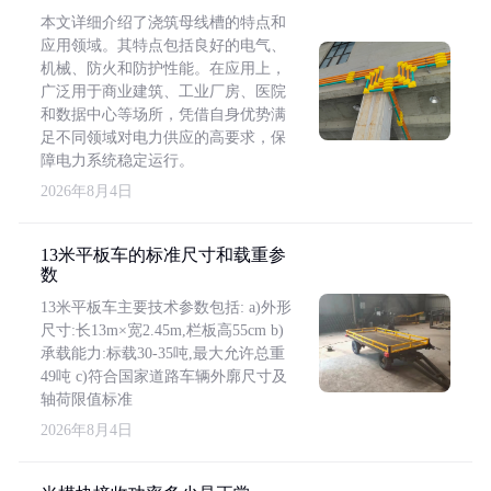
本文详细介绍了浇筑母线槽的特点和
应用领域。其特点包括良好的电气、
机械、防火和防护性能。在应用上，
广泛用于商业建筑、工业厂房、医院
和数据中心等场所，凭借自身优势满
足不同领域对电力供应的高要求，保
障电力系统稳定运行。
2026年8月4日
13米平板车的标准尺寸和载重参
数
13米平板车主要技术参数包括: a)外形
尺寸:长13m×宽2.45m,栏板高55cm b)
承载能力:标载30-35吨,最大允许总重
49吨 c)符合国家道路车辆外廓尺寸及
轴荷限值标准
2026年8月4日