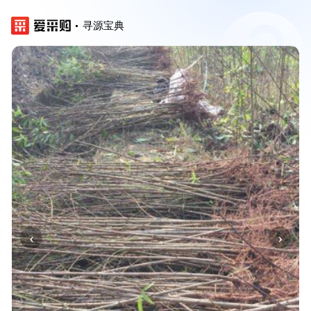
寻源宝典
‹
›