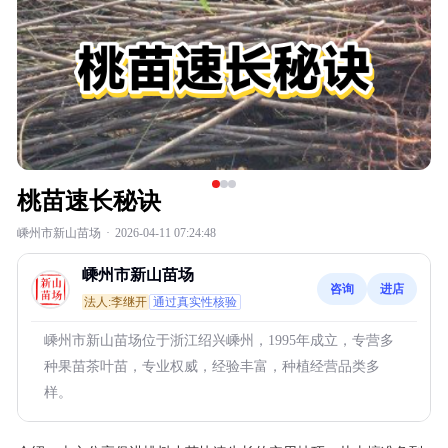
桃苗速长秘诀
嵊州市新山苗场
·
2026-04-11 07:24:48
嵊州市新山苗场
咨询
进店
法人:李继开
通过真实性核验
嵊州市新山苗场位于浙江绍兴嵊州，1995年成立，专营多
种果苗茶叶苗，专业权威，经验丰富，种植经营品类多
样。