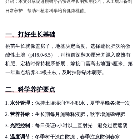
介绍：
本文分享促进桃树小苗快速生长的实用技巧，从土壤准备到
日常养护，帮助种植者科学培育健康桃苗。
一、打好生长基础
桃苗生长就像盖房子，地基决定高度。选择疏松肥沃的微
酸性土壤（pH6.0-6.5），种植前深翻30厘米并混入腐熟有
机肥。定植时保持根系舒展，嫁接口需高出地面5厘米。第
一年重点培养3-4根主枝，及时抹除砧木萌芽。
二、科学养护要点
水分管理
：保持土壤湿润但不积水，夏季早晚各浇一次
营养补给
：生长期每月施稀释液肥，秋季增施磷钾肥
光照控制
：每日保证6小时以上直射光，避免过度遮阴
温度调节
：冬季树干涂白防冻，春季注意防倒春寒