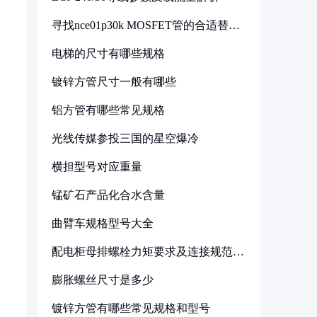
寻找nce01p30k MOSFET管的合适替代
型号
电梯的尺寸有哪些规格
镀锌方管尺寸一般有哪些
铝方管有哪些常见规格
光线传媒参投三国的星空爆冷
横担型号对应重量
锰矿石产品化合水含量
曲臂车规格型号大全
配电柜母排螺栓力矩要求及连接规范详
解
膨胀螺丝尺寸是多少
镀锌方管有哪些常见规格和型号