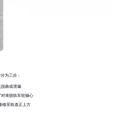
作分为三步：
无扭曲或泄漏
臂对准脱轨车轮轴心
向推移至轨道正上方