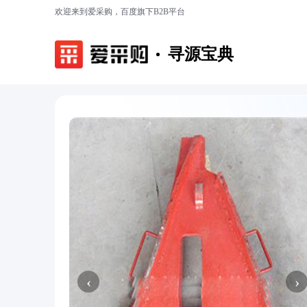
欢迎来到爱采购，百度旗下B2B平台
寻源宝典
‹
›