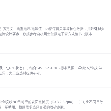
括各引脚定义、典型电压/电流值、内部逻辑关系等核心数据，并附引脚参
电路设计要点，数据参考自杭州士兰微电子官方规格书（版本
_1/2H状态），结合GB/T 5231-2012标准数据，详细分析其力学
差异，为工业选材提供参考。
砂200目对应的表面粗糙度（Ra 3.2-6.3μm），并对比不同目数
业实践，帮助用户根据需求选择合适的喷砂参数。