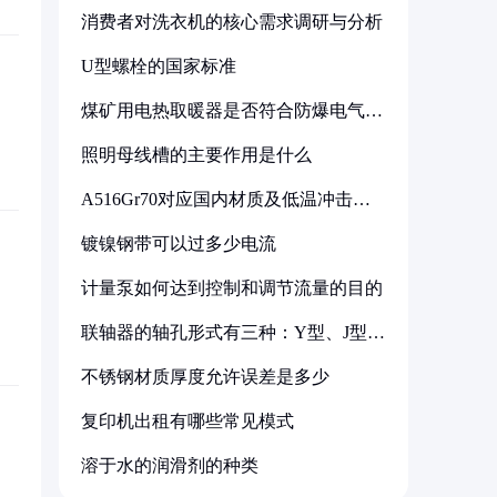
消费者对洗衣机的核心需求调研与分析
U型螺栓的国家标准
煤矿用电热取暖器是否符合防爆电气设
备标准
照明母线槽的主要作用是什么
A516Gr70对应国内材质及低温冲击要
求解析
镀镍钢带可以过多少电流
计量泵如何达到控制和调节流量的目的
联轴器的轴孔形式有三种：Y型、J型、
Z型
不锈钢材质厚度允许误差是多少
复印机出租有哪些常见模式
溶于水的润滑剂的种类