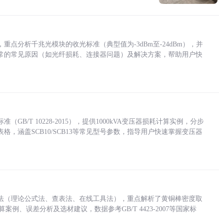
点分析千兆光模块的收光标准（典型值为-3dBm至-24dBm），并
常的常见原因（如光纤损耗、连接器问题）及解决方案，帮助用户快
/T 10228-2015），提供1000kVA变压器损耗计算实例，分步
，涵盖SCB10/SCB13等常见型号参数，指导用户快速掌握变压器
法（理论公式法、查表法、在线工具法），重点解析了黄铜棒密度取
计算案例、误差分析及选材建议，数据参考GB/T 4423-2007等国家标