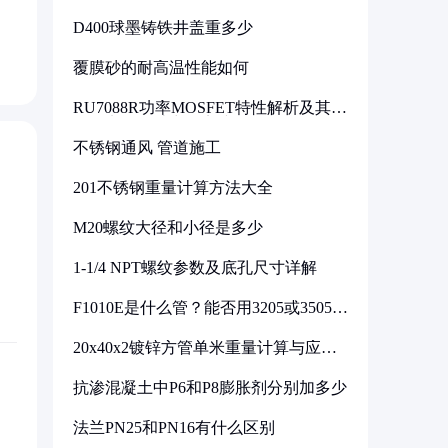
D400球墨铸铁井盖重多少
覆膜砂的耐高温性能如何
RU7088R功率MOSFET特性解析及其在
可调电源设计中的实践
不锈钢通风 管道施工
201不锈钢重量计算方法大全
M20螺纹大径和小径是多少
1-1/4 NPT螺纹参数及底孔尺寸详解
F1010E是什么管？能否用3205或3505代
换
20x40x2镀锌方管单米重量计算与应用
分析
抗渗混凝土中P6和P8膨胀剂分别加多少
法兰PN25和PN16有什么区别