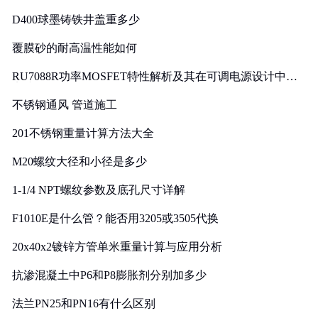
D400球墨铸铁井盖重多少
覆膜砂的耐高温性能如何
RU7088R功率MOSFET特性解析及其在可调电源设计中的
实践
不锈钢通风 管道施工
201不锈钢重量计算方法大全
M20螺纹大径和小径是多少
1-1/4 NPT螺纹参数及底孔尺寸详解
F1010E是什么管？能否用3205或3505代换
20x40x2镀锌方管单米重量计算与应用分析
抗渗混凝土中P6和P8膨胀剂分别加多少
法兰PN25和PN16有什么区别