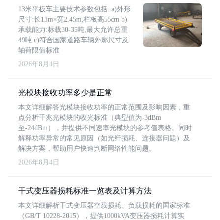
13米平板车主要技术参数包括: a)外形
尺寸:长13m×宽2.45m,栏板高55cm b)
承载能力:标载30-35吨,最大允许总重
49吨 c)符合国家道路车辆外廓尺寸及
轴荷限值标准
2026年8月4日
光模块接收功率多少是正常
本文详细解答光模块接收功率的正常范围及影响因素，重
点分析千兆光模块的收光标准（典型值为-3dBm
至-24dBm），并提供不同速率光模块的参考值表格。同时
解释功率异常的常见原因（如光纤损耗、连接器问题）及
解决方案，帮助用户快速判断网络性能问题。
2026年8月4日
干式变压器损耗标准一览表及计算方法
本文详细解析干式变压器空载损耗、负载损耗的国家标准
（GB/T 10228-2015），提供1000kVA变压器损耗计算实