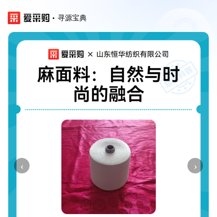
寻源宝典
‹
›