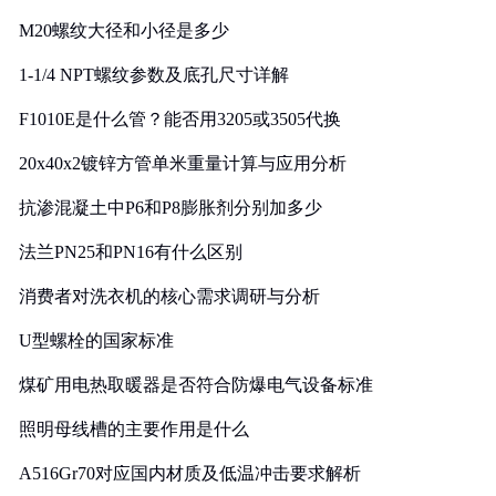
M20螺纹大径和小径是多少
1-1/4 NPT螺纹参数及底孔尺寸详解
F1010E是什么管？能否用3205或3505代换
20x40x2镀锌方管单米重量计算与应用分析
抗渗混凝土中P6和P8膨胀剂分别加多少
法兰PN25和PN16有什么区别
消费者对洗衣机的核心需求调研与分析
U型螺栓的国家标准
煤矿用电热取暖器是否符合防爆电气设备标准
照明母线槽的主要作用是什么
A516Gr70对应国内材质及低温冲击要求解析