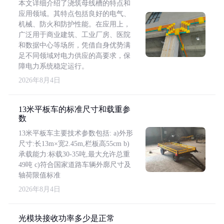
本文详细介绍了浇筑母线槽的特点和
应用领域。其特点包括良好的电气、
机械、防火和防护性能。在应用上，
广泛用于商业建筑、工业厂房、医院
和数据中心等场所，凭借自身优势满
足不同领域对电力供应的高要求，保
障电力系统稳定运行。
2026年8月4日
13米平板车的标准尺寸和载重参
数
13米平板车主要技术参数包括: a)外形
尺寸:长13m×宽2.45m,栏板高55cm b)
承载能力:标载30-35吨,最大允许总重
49吨 c)符合国家道路车辆外廓尺寸及
轴荷限值标准
2026年8月4日
光模块接收功率多少是正常