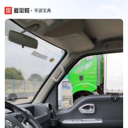
寻源宝典
‹
›