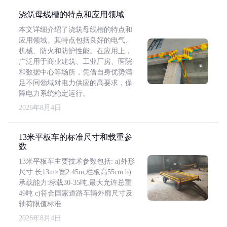
浇筑母线槽的特点和应用领域
本文详细介绍了浇筑母线槽的特点和
应用领域。其特点包括良好的电气、
机械、防火和防护性能。在应用上，
广泛用于商业建筑、工业厂房、医院
和数据中心等场所，凭借自身优势满
足不同领域对电力供应的高要求，保
障电力系统稳定运行。
2026年8月4日
13米平板车的标准尺寸和载重参
数
13米平板车主要技术参数包括: a)外形
尺寸:长13m×宽2.45m,栏板高55cm b)
承载能力:标载30-35吨,最大允许总重
49吨 c)符合国家道路车辆外廓尺寸及
轴荷限值标准
2026年8月4日