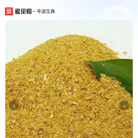
寻源宝典
‹
›