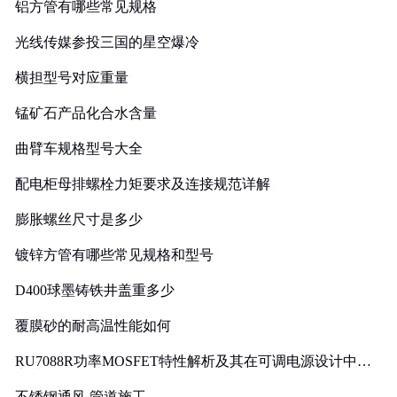
铝方管有哪些常见规格
光线传媒参投三国的星空爆冷
横担型号对应重量
锰矿石产品化合水含量
曲臂车规格型号大全
配电柜母排螺栓力矩要求及连接规范详解
膨胀螺丝尺寸是多少
镀锌方管有哪些常见规格和型号
D400球墨铸铁井盖重多少
覆膜砂的耐高温性能如何
RU7088R功率MOSFET特性解析及其在可调电源设计中的
实践
不锈钢通风 管道施工