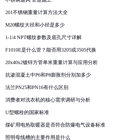
201不锈钢重量计算方法大全
M20螺纹大径和小径是多少
1-1/4 NPT螺纹参数及底孔尺寸详解
F1010E是什么管？能否用3205或3505代换
20x40x2镀锌方管单米重量计算与应用分析
抗渗混凝土中P6和P8膨胀剂分别加多少
法兰PN25和PN16有什么区别
消费者对洗衣机的核心需求调研与分析
U型螺栓的国家标准
煤矿用电热取暖器是否符合防爆电气设备标准
照明母线槽的主要作用是什么