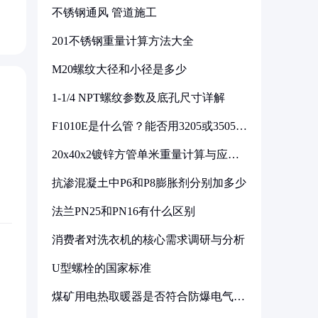
不锈钢通风 管道施工
201不锈钢重量计算方法大全
M20螺纹大径和小径是多少
1-1/4 NPT螺纹参数及底孔尺寸详解
F1010E是什么管？能否用3205或3505代
换
20x40x2镀锌方管单米重量计算与应用
分析
抗渗混凝土中P6和P8膨胀剂分别加多少
法兰PN25和PN16有什么区别
消费者对洗衣机的核心需求调研与分析
U型螺栓的国家标准
煤矿用电热取暖器是否符合防爆电气设
备标准