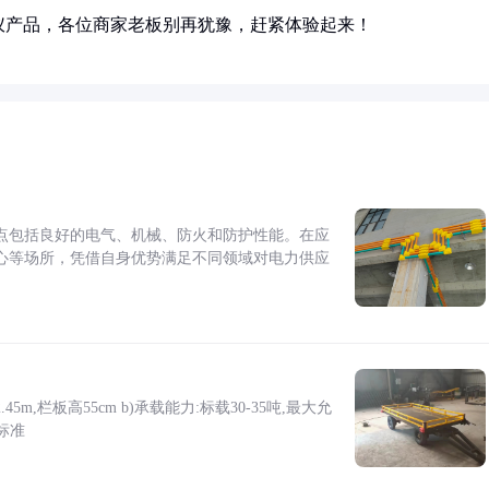
仪产品，各位商家老板别再犹豫，赶紧体验起来！
点包括良好的电气、机械、防火和防护性能。在应
心等场所，凭借自身优势满足不同领域对电力供应
5m,栏板高55cm b)承载能力:标载30-35吨,最大允
标准