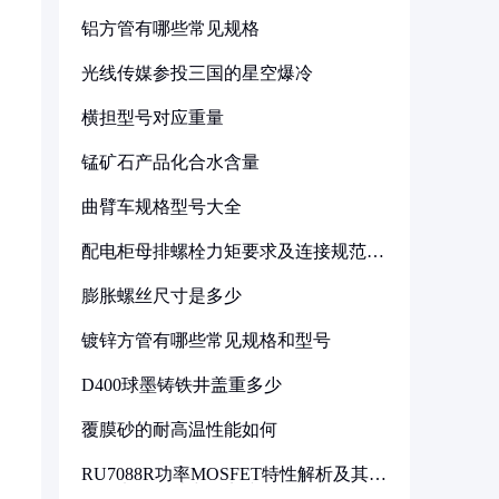
铝方管有哪些常见规格
光线传媒参投三国的星空爆冷
横担型号对应重量
锰矿石产品化合水含量
曲臂车规格型号大全
配电柜母排螺栓力矩要求及连接规范详
解
膨胀螺丝尺寸是多少
镀锌方管有哪些常见规格和型号
D400球墨铸铁井盖重多少
覆膜砂的耐高温性能如何
RU7088R功率MOSFET特性解析及其在
可调电源设计中的实践