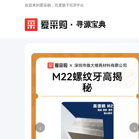
欢迎来到爱采购，百度旗下B2B平台
寻源宝典
‹
›