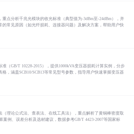
点分析千兆光模块的收光标准（典型值为-3dBm至-24dBm），并
常的常见原因（如光纤损耗、连接器问题）及解决方案，帮助用户快
/T 10228-2015），提供1000kVA变压器损耗计算实例，分步
，涵盖SCB10/SCB13等常见型号参数，指导用户快速掌握变压器
法（理论公式法、查表法、在线工具法），重点解析了黄铜棒密度取
计算案例、误差分析及选材建议，数据参考GB/T 4423-2007等国家标