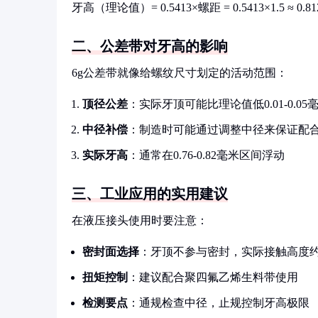
牙高（理论值）= 0.5413×螺距 = 0.5413×1.5
二、公差带对牙高的影响
6g公差带就像给螺纹尺寸划定的活动范围：
顶径公差
：实际牙顶可能比理论值低0.01-0.05
中径补偿
：制造时可能通过调整中径来保证配
实际牙高
：通常在0.76-0.82毫米区间浮动
三、工业应用的实用建议
在液压接头使用时要注意：
密封面选择
：牙顶不参与密封，实际接触高度约0
扭矩控制
：建议配合聚四氟乙烯生料带使用
检测要点
：通规检查中径，止规控制牙高极限