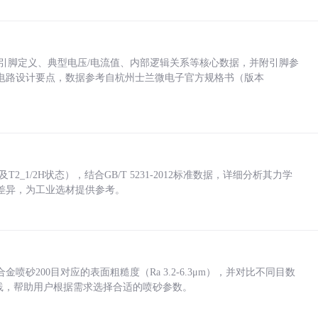
括各引脚定义、典型电压/电流值、内部逻辑关系等核心数据，并附引脚参
电路设计要点，数据参考自杭州士兰微电子官方规格书（版本
_1/2H状态），结合GB/T 5231-2012标准数据，详细分析其力学
差异，为工业选材提供参考。
砂200目对应的表面粗糙度（Ra 3.2-6.3μm），并对比不同目数
业实践，帮助用户根据需求选择合适的喷砂参数。