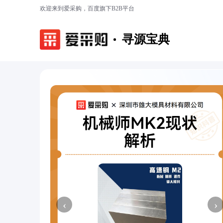
欢迎来到爱采购，百度旗下B2B平台
寻源宝典
‹
›