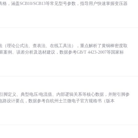
，涵盖SCB10/SCB13等常见型号参数，指导用户快速掌握变压器
法（理论公式法、查表法、在线工具法），重点解析了黄铜棒密度取
计算案例、误差分析及选材建议，数据参考GB/T 4423-2007等国家标
括各引脚定义、典型电压/电流值、内部逻辑关系等核心数据，并附引脚参
电路设计要点，数据参考自杭州士兰微电子官方规格书（版本