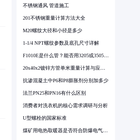
不锈钢通风 管道施工
201不锈钢重量计算方法大全
M20螺纹大径和小径是多少
1-1/4 NPT螺纹参数及底孔尺寸详解
F1010E是什么管？能否用3205或3505代
换
20x40x2镀锌方管单米重量计算与应用
分析
抗渗混凝土中P6和P8膨胀剂分别加多少
法兰PN25和PN16有什么区别
消费者对洗衣机的核心需求调研与分析
U型螺栓的国家标准
煤矿用电热取暖器是否符合防爆电气设
备标准