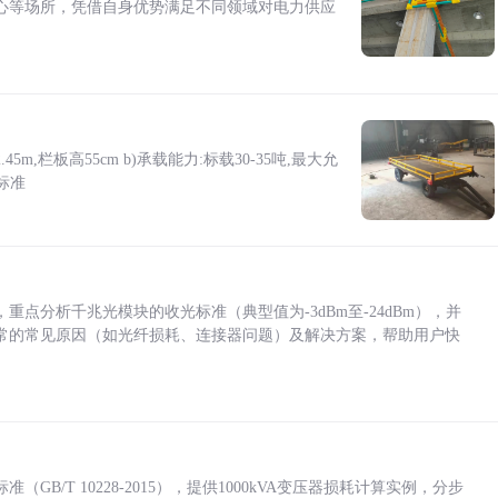
心等场所，凭借自身优势满足不同领域对电力供应
5m,栏板高55cm b)承载能力:标载30-35吨,最大允
标准
点分析千兆光模块的收光标准（典型值为-3dBm至-24dBm），并
常的常见原因（如光纤损耗、连接器问题）及解决方案，帮助用户快
/T 10228-2015），提供1000kVA变压器损耗计算实例，分步