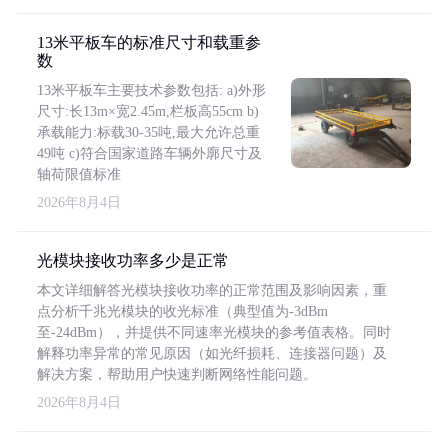
13米平板车的标准尺寸和载重参
数
13米平板车主要技术参数包括: a)外形
尺寸:长13m×宽2.45m,栏板高55cm b)
承载能力:标载30-35吨,最大允许总重
49吨 c)符合国家道路车辆外廓尺寸及
轴荷限值标准
2026年8月4日
光模块接收功率多少是正常
本文详细解答光模块接收功率的正常范围及影响因素，重
点分析千兆光模块的收光标准（典型值为-3dBm
至-24dBm），并提供不同速率光模块的参考值表格。同时
解释功率异常的常见原因（如光纤损耗、连接器问题）及
解决方案，帮助用户快速判断网络性能问题。
2026年8月4日