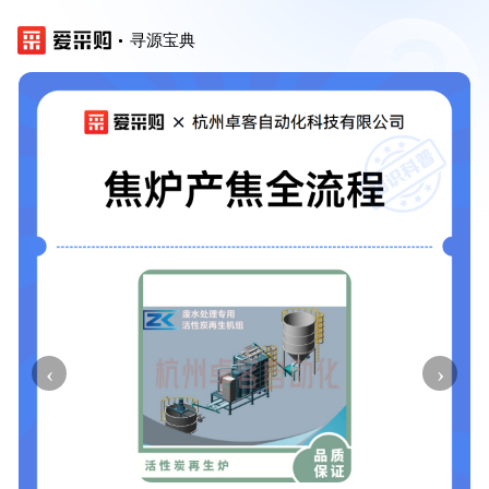
寻源宝典
‹
›