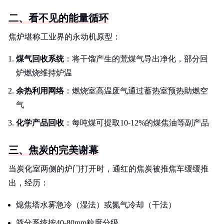
二、看不见的能量循环
焦炉堪称工业界的永动机原型：
煤气回收系统
：将干馏产生的荒煤气导出净化，部分回
炉燃烧维持炉温
余热利用网络
：燃烧室高温废气通过蓄热室预热助燃空
气
化学产品回收
：每吨煤可提取10-12%的煤焦油等副产品
三、焦炭的完美谢幕
当炭化室两侧的炉门打开时，通红的焦炭被推焦车缓缓推
出，经历：
熄焦塔水雾急冷（湿法）或氮气冷却（干法）
筛分系统按40-80mm粒度分级