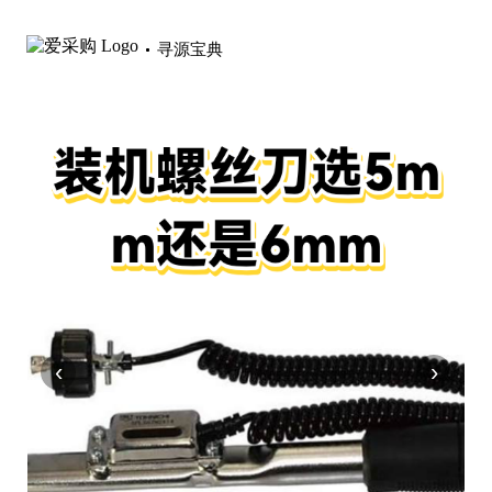
寻源宝典
‹
›