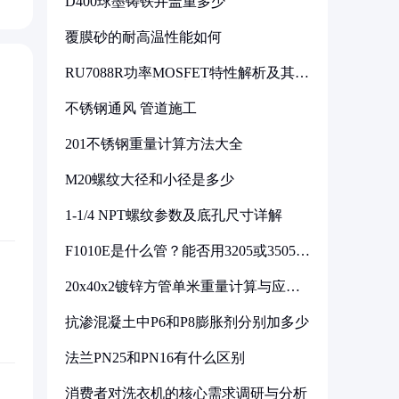
D400球墨铸铁井盖重多少
覆膜砂的耐高温性能如何
RU7088R功率MOSFET特性解析及其在
可调电源设计中的实践
不锈钢通风 管道施工
201不锈钢重量计算方法大全
M20螺纹大径和小径是多少
1-1/4 NPT螺纹参数及底孔尺寸详解
F1010E是什么管？能否用3205或3505代
换
20x40x2镀锌方管单米重量计算与应用
分析
抗渗混凝土中P6和P8膨胀剂分别加多少
法兰PN25和PN16有什么区别
消费者对洗衣机的核心需求调研与分析