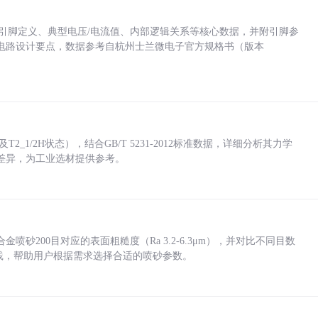
括各引脚定义、典型电压/电流值、内部逻辑关系等核心数据，并附引脚参
电路设计要点，数据参考自杭州士兰微电子官方规格书（版本
_1/2H状态），结合GB/T 5231-2012标准数据，详细分析其力学
差异，为工业选材提供参考。
砂200目对应的表面粗糙度（Ra 3.2-6.3μm），并对比不同目数
业实践，帮助用户根据需求选择合适的喷砂参数。