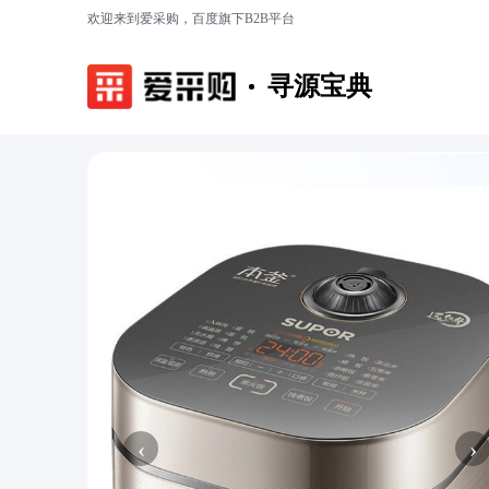
欢迎来到爱采购，百度旗下B2B平台
寻源宝典
‹
›