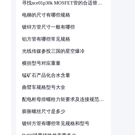
寻找nce01p30k MOSFET管的合适替代
型号
电梯的尺寸有哪些规格
镀锌方管尺寸一般有哪些
铝方管有哪些常见规格
光线传媒参投三国的星空爆冷
横担型号对应重量
锰矿石产品化合水含量
曲臂车规格型号大全
配电柜母排螺栓力矩要求及连接规范详
解
膨胀螺丝尺寸是多少
镀锌方管有哪些常见规格和型号