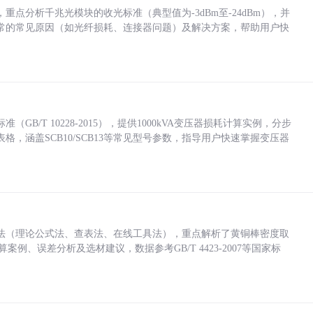
点分析千兆光模块的收光标准（典型值为-3dBm至-24dBm），并
常的常见原因（如光纤损耗、连接器问题）及解决方案，帮助用户快
/T 10228-2015），提供1000kVA变压器损耗计算实例，分步
，涵盖SCB10/SCB13等常见型号参数，指导用户快速掌握变压器
法（理论公式法、查表法、在线工具法），重点解析了黄铜棒密度取
计算案例、误差分析及选材建议，数据参考GB/T 4423-2007等国家标