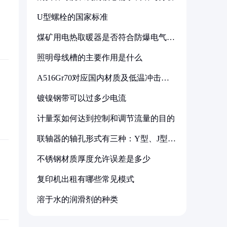
U型螺栓的国家标准
煤矿用电热取暖器是否符合防爆电气设
备标准
照明母线槽的主要作用是什么
A516Gr70对应国内材质及低温冲击要
求解析
镀镍钢带可以过多少电流
计量泵如何达到控制和调节流量的目的
联轴器的轴孔形式有三种：Y型、J型、
Z型
不锈钢材质厚度允许误差是多少
复印机出租有哪些常见模式
溶于水的润滑剂的种类